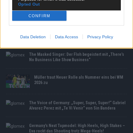
Opted Out
CONFIRM
MEDIATHEK
Germany’s Next Topmodel: Casting-Videos enthüllt!
Das waren die Anfänge der Halbfinalisten
Data Deletion
Data Access
Privacy Policy
The Masked Singer: Der Floh begeistert mit „There’s
No Business Like Show Business“
Müller traut Neuer Rolle als Nummer eins bei WM
2026 zu
The Voice of Germany: „Super, Super, Super!“ Gabriel
Alvarez Perez mit „Te Vi Venir“ von Sin Bandera
Germany’s Next Topmodel: High Heels, High Stakes –
Eva rockt das Shooting trotz Mega-Heels!