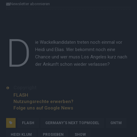
Newsletter abonnieren
D
ie Wackelkandidaten treten noch einmal vor
Heidi und Elias. Wer bekommt noch eine
Chance und wer muss Los Angeles kurz nach
der Ankunft schon wieder verlassen?
Copyright
FLASH
Nutzungsrechte erwerben?
Folge uns auf Google News
FLASH
GERMANY'S NEXT TOPMODEL
GNTM
HEIDI KLUM
PROSIEBEN
SHOW