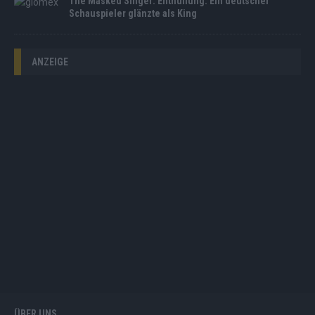
The Masked Singer: Enthüllung: Ein deutscher
Schauspieler glänzte als King
ANZEIGE
ÜBER UNS