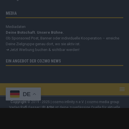
MEDIA
Mediadaten
Deine Botschaft. Unsere Bühne.
Ob Sponsored Post, Banner oder individuelle Kooperation – erreiche
Deine Zielgruppe genau dort, wo sie aktiv ist.
➔
Jetzt Werbung buchen & sichtbar werden!
EIN ANGEBOT DER COZMO NEWS
DE
Copyright
© 2019 - 2025 | cozmo infinity n.e.V. | cozmo media group
Verlag Raffi Gasser |
FLASH
ist deine zuverlässige Quelle für aktuelle
Nachrichten aus Deutschland und der Welt. Wir berichten unabhängig,
fundiert und verständlich – online, mobil und crossmedial.
Alle Inhalte
auf dieser Website – Texte, Videos, Logos und Design – sind