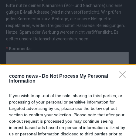
Bitte nutze deinen Klarnamen (Vor- und Nachname) und eine
gültige E-Mail-Adresse (wird nicht veröffentlicht). Wir prüfen
jeden Kommentar kurz. Beiträge, die unsere
Netiquette
respektieren, werden freigeschaltet; Hassrede, Beleidigungen,
Hetze, Spam oder Werbung werden nicht veröffentlicht. Es
gelten unsere
Datenschutzvereinbarungen
.
*
Kommentar
cozmo news -
Do Not Process My Personal
Information
*
Vor- und Nachname
If you wish to opt-out of the sale, sharing to third parties, or
processing of your personal or sensitive information for
targeted advertising by us, please use the below opt-out
*
E-Mail
section to confirm your selection. Please note that after your
opt-out request is processed you may continue seeing
interest-based ads based on personal information utilized by
us or personal information disclosed to third parties prior to