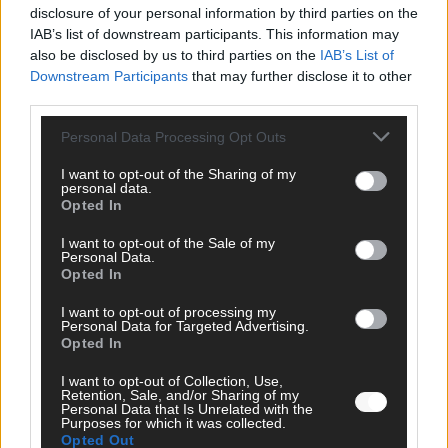
disclosure of your personal information by third parties on the
IAB’s list of downstream participants. This information may
also be disclosed by us to third parties on the
IAB’s List of
Downstream Participants
that may further disclose it to other
third parties.
MEDIATHEK
Personal Data Processing Opt Outs
Germany’s Next Topmodel: Christian Düren enthüllt
GNTM-Geheimnisse: Wer fliegt als Nächstes raus?
I want to opt-out of the Sharing of my
personal data.
Opted In
Germany’s Next Topmodel: Marvin und Lydwine
I want to opt-out of the Sale of my
präsentieren die besten Foto-Shootings der Staffel
Personal Data.
Opted In
Germany’s Next Topmodel: Model-Power im
I want to opt-out of processing my
Doppelpack: Josy und Bruder kämpfen um den Titel!
Personal Data for Targeted Advertising.
Opted In
I want to opt-out of Collection, Use,
Germany’s Next Topmodel: Tränen-Duell: Wer kann
Retention, Sale, and/or Sharing of my
die Emotionen kontrollieren?
Personal Data that Is Unrelated with the
Purposes for which it was collected.
Opted Out