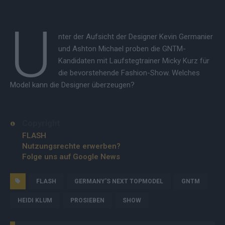
U
nter der Aufsicht der Designer Kevin Germanier
und Ashton Michael proben die GNTM-
Kandidaten mit Laufstegtrainer Micky Kurz für
die bevorstehende Fashion-Show. Welches
Model kann die Designer überzeugen?
Copyright
FLASH
Nutzungsrechte erwerben?
Folge uns auf Google News
FLASH
GERMANY'S NEXT TOPMODEL
GNTM
HEIDI KLUM
PROSIEBEN
SHOW