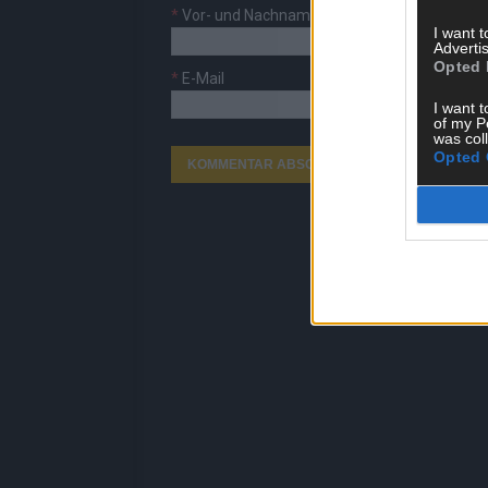
*
Vor- und Nachname
I want 
Advertis
Opted 
*
E-Mail
I want t
of my P
was col
Opted 