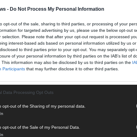
T
ws -
Do Not Process My Personal Information
M
„
to opt-out of the sale, sharing to third parties, or processing of your per
T
formation for targeted advertising by us, please use the below opt-out s
b
r selection. Please note that after your opt-out request is processed y
eing interest-based ads based on personal information utilized by us or
T
disclosed to third parties prior to your opt-out. You may separately opt-
d
losure of your personal information by third parties on the IAB’s list of
 mit und teile deine Perspektive. Mit * gekennzeichnete
. This information may also be disclosed by us to third parties on the
IA
T
n Klarnamen (Vor- und Nachname) und eine gültige E-Mail-
Participants
that may further disclose it to other third parties.
P
en jeden Kommentar kurz. Beiträge, die unsere
Netiquette
T
e, Beleidigungen, Hetze, Spam oder Werbung werden nicht
W
ereinbarungen
.
l Data Processing Opt Outs
T
M
o opt-out of the Sharing of my personal data.
T
In
ö
E
o opt-out of the Sale of my Personal Data.
In
T