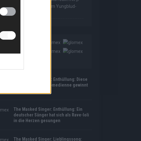
as Made For Loving You“ im Yungblud-
tyle!
The Masked Singer: Enthüllung: Diese
Moderatorin und Comedienne gewinnt
als Muuhnika
The Masked Singer: Enthüllung: Ein
deutscher Sänger hat sich als Rave-Ioli
in die Herzen gesungen
The Masked Singer: Lieblingssong: