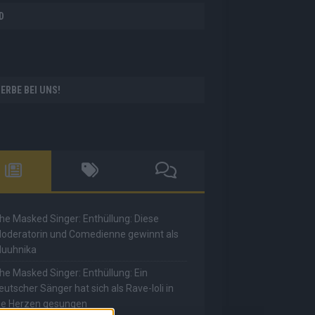
D
ERBE BEI UNS!
he Masked Singer: Enthüllung: Diese
oderatorin und Comedienne gewinnt als
uuhnika
he Masked Singer: Enthüllung: Ein
eutscher Sänger hat sich als Rave-Ioli in
ie Herzen gesungen