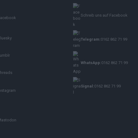
Schreib uns auf Facebook
Facebook
luesky
Telegram:
0162 862 71 99
umblr
WhatsApp:
0162 862 71 99
hreads
Signal:
0162 862 71 99
nstagram
Mastodon