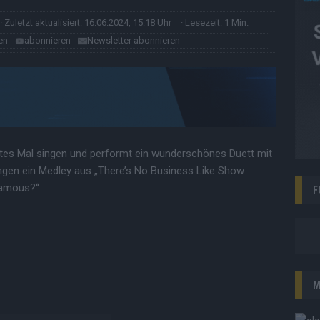
· Zuletzt aktualisiert: 16.06.2024, 15:18 Uhr
· Lesezeit: 1 Min.
en
abonnieren
Newsletter abonnieren
eites Mal singen und performt ein wunderschönes Duett mit
ngen ein Medley aus „There’s No Business Like Show
Famous?“
F
M