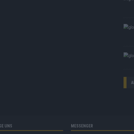
A
GE UNS
MESSENGER