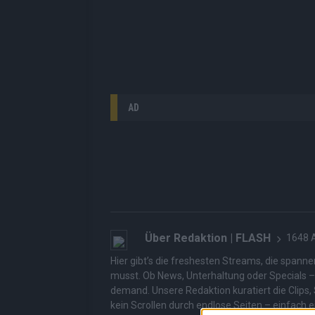
AD
Über Redaktion | FLASH
1648 A
Hier gibt’s die freshesten Streams, die spann
musst. Ob News, Unterhaltung oder Specials – wi
demand. Unsere Redaktion kuratiert die Clips, 
kein Scrollen durch endlose Seiten – einfach e