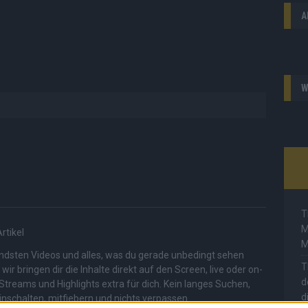
A
W
T
M
rtikel
M
endsten Videos und alles, was du gerade unbedingt sehen
T
r bringen dir die Inhalte direkt auf den Screen, live oder on-
d
Streams und Highlights extra für dich. Kein langes Suchen,
d
inschalten, mitfiebern und nichts verpassen.