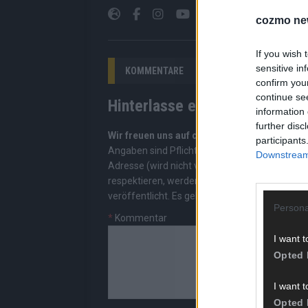
cozmo ne
If you wish 
sensitive in
KOMMENTARE
confirm you
continue se
Hinterlasse einen Kommentar
information 
further disc
Wir freuen uns auf deinen Beitrag!
Diskutiere
participants
Angaben sind Pflichtfelder. Bitte nutze deine
Downstream 
Adresse (wird nicht veröffentlicht). Wir prüf
respektieren, werden freigeschaltet; Hassred
veröffentlicht. Es gelten unsere
Datenschutzv
Persona
*
Kommentar
I want t
Opted 
I want t
Opted 