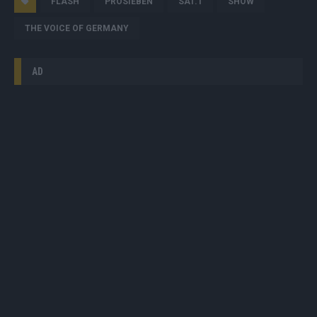
FLASH
PROSIEBEN
SAT.1
SHOW
THE VOICE OF GERMANY
AD