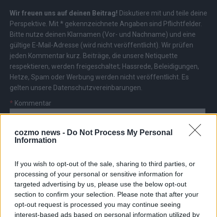
Wir freuen uns auf deinen Beitrag!
Diskutiere mit und teile deine
Perspektive. Mit * gekennzeichnete Angaben sind Pflichtfelder.
Bitte nutze deinen Klarnamen (Vor- und Nachname) und eine
gültige E-Mail-Adresse (wird nicht veröffentlicht). Wir prüfen
jeden Kommentar kurz. Beiträge, die unsere
Netiquette
respektieren, werden freigeschaltet; Hassrede, Beleidigungen,
Hetze, Spam oder Werbung werden nicht veröffentlicht. Es
gelten unsere
Datenschutzvereinbarungen
.
*
Kommentar
cozmo news -
Do Not Process My Personal
Information
If you wish to opt-out of the sale, sharing to third parties, or
*
Vor- und Nachname
processing of your personal or sensitive information for
targeted advertising by us, please use the below opt-out
section to confirm your selection. Please note that after your
*
E-Mail
opt-out request is processed you may continue seeing
interest-based ads based on personal information utilized by