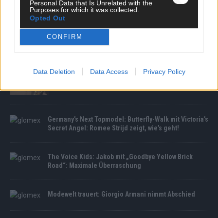
Personal Data that Is Unrelated with the
Purposes for which it was collected.
Opted Out
CONFIRM
MEDIATHEK
Data Deletion
Data Access
Privacy Policy
Feuer-Hölle in Spanien: Deutsche Einsatzkräfte
kämpfen gegen Mega-Brände
Germany’s Next Topmodel: Butterfly-Walk mit Victoria’s
Secret Angel: Romee Strijd zeigt, wie’s geht!
The Voice Kids: Jakob mit „Goodbye Yellow Brick
Road“: Maximale Überraschung
Modewelt trauert: Giorgio Armani nimmt Abschied