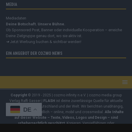
MEDIA
Mediadaten
Deine Botschaft. Unsere Bühne.
Ob Sponsored Post, Banner oder individuelle Kooperation – erreiche
Deine Zielgruppe genau dort, wo sie aktiv ist.
➔
Jetzt Werbung buchen & sichtbar werden!
EIN ANGEBOT DER COZMO NEWS
Copyright
© 2019 - 2025 | cozmo infinity n.e.V. | cozmo media group
Verlag Raffi Gasser |
FLASH
ist deine zuverlässige Quelle für aktuelle
Nachrichten aus Deutschland und der Welt. Wir berichten unabhängig,
DE
fundiert und verständlich – online, mobil und crossmedial.
Alle Inhalte
auf dieser Website – Texte, Videos, Logos und Design – sind
urheberrechtlich geschützt
. Kopieren, Vervielfältigen oder
Weitergeben ohne unsere Zustimmung ist nicht erlaubt. Bei Interesse