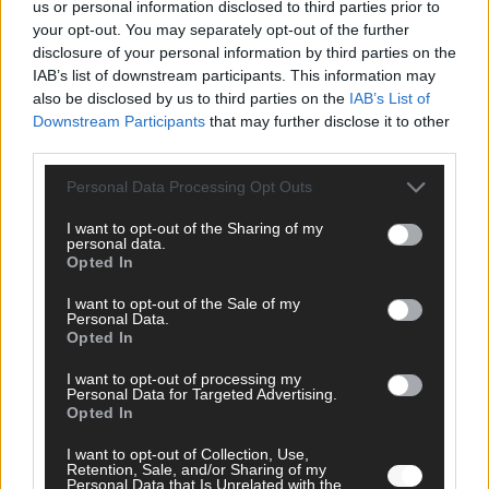
us or personal information disclosed to third parties prior to
your opt-out. You may separately opt-out of the further
disclosure of your personal information by third parties on the
FOLGE UNS BEI FACEBOOK
IAB’s list of downstream participants. This information may
also be disclosed by us to third parties on the
IAB’s List of
Downstream Participants
that may further disclose it to other
third parties.
Personal Data Processing Opt Outs
MEDIATHEK
I want to opt-out of the Sharing of my
personal data.
Opted In
Germany’s Next Topmodel: Dreh-Abbruch! Gruppen-
Entscheidung für die Kandidatinnen
I want to opt-out of the Sale of my
Personal Data.
Opted In
Germany’s Next Topmodel: Olivia ist im Finale: „Meine
Mutter wird sich freuen!“
I want to opt-out of processing my
Personal Data for Targeted Advertising.
Opted In
Haushaltsplan 2026: Das sind die wichtigsten Punkte
I want to opt-out of Collection, Use,
Retention, Sale, and/or Sharing of my
Personal Data that Is Unrelated with the