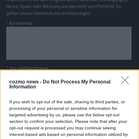
Hetze, Spam oder Werbung werden nicht veröffentlicht. Es
gelten unsere
Datenschutzvereinbarungen
.
*
Kommentar
*
Vor- und Nachname
cozmo news -
Do Not Process My Personal
*
E-Mail
Information
If you wish to opt-out of the sale, sharing to third parties, or
processing of your personal or sensitive information for
targeted advertising by us, please use the below opt-out
section to confirm your selection. Please note that after your
opt-out request is processed you may continue seeing
AD
interest-based ads based on personal information utilized by