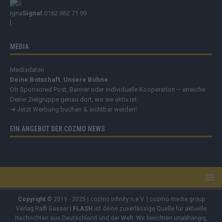
Signal:
0162 862 71 99
MEDIA
Mediadaten
Deine Botschaft. Unsere Bühne.
Ob Sponsored Post, Banner oder individuelle Kooperation – erreiche
Deine Zielgruppe genau dort, wo sie aktiv ist.
➔
Jetzt Werbung buchen & sichtbar werden!
EIN ANGEBOT DER COZMO NEWS
Copyright
© 2019 - 2025 | cozmo infinity n.e.V. | cozmo media group
Verlag Raffi Gasser |
FLASH
ist deine zuverlässige Quelle für aktuelle
Nachrichten aus Deutschland und der Welt. Wir berichten unabhängig,