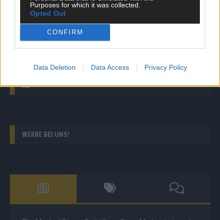
Purposes for which it was collected.
The Masked Singer: Enthüllung: Dieser Sportler war
Opted Out
das Nashorn
CONFIRM
The Voice of Germany: Thomas Meyenberg
verzaubert mit „Merci, Chéri“ von Udo Jürgens
Data Deletion
Data Access
Privacy Policy
AD
WERBE BEI UNS!