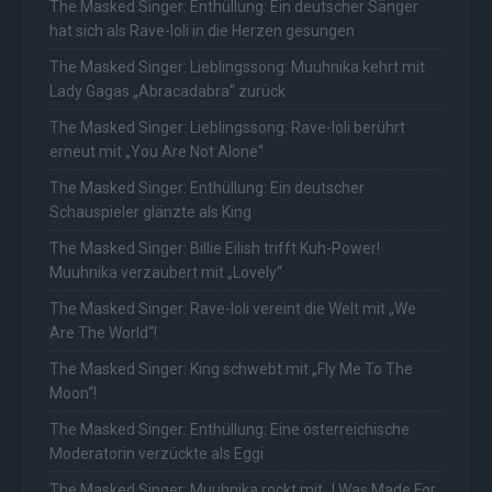
The Masked Singer: Enthüllung: Ein deutscher Sänger
hat sich als Rave-Ioli in die Herzen gesungen
The Masked Singer: Lieblingssong: Muuhnika kehrt mit
Lady Gagas „Abracadabra“ zurück
The Masked Singer: Lieblingssong: Rave-Ioli berührt
erneut mit „You Are Not Alone“
The Masked Singer: Enthüllung: Ein deutscher
Schauspieler glänzte als King
The Masked Singer: Billie Eilish trifft Kuh-Power!
Muuhnika verzaubert mit „Lovely“
The Masked Singer: Rave-Ioli vereint die Welt mit „We
Are The World“!
The Masked Singer: King schwebt mit „Fly Me To The
Moon“!
The Masked Singer: Enthüllung: Eine österreichische
Moderatorin verzückte als Eggi
The Masked Singer: Muuhnika rockt mit „I Was Made For