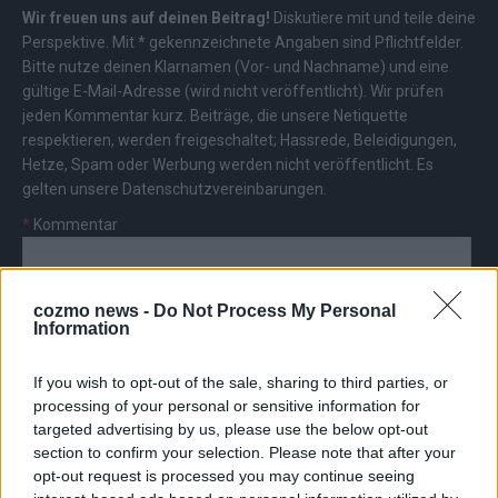
Wir freuen uns auf deinen Beitrag!
Diskutiere mit und teile deine
Perspektive. Mit * gekennzeichnete Angaben sind Pflichtfelder.
Bitte nutze deinen Klarnamen (Vor- und Nachname) und eine
gültige E-Mail-Adresse (wird nicht veröffentlicht). Wir prüfen
jeden Kommentar kurz. Beiträge, die unsere
Netiquette
respektieren, werden freigeschaltet; Hassrede, Beleidigungen,
Hetze, Spam oder Werbung werden nicht veröffentlicht. Es
gelten unsere
Datenschutzvereinbarungen
.
*
Kommentar
cozmo news -
Do Not Process My Personal
Information
If you wish to opt-out of the sale, sharing to third parties, or
*
Vor- und Nachname
processing of your personal or sensitive information for
targeted advertising by us, please use the below opt-out
*
E-Mail
section to confirm your selection. Please note that after your
opt-out request is processed you may continue seeing