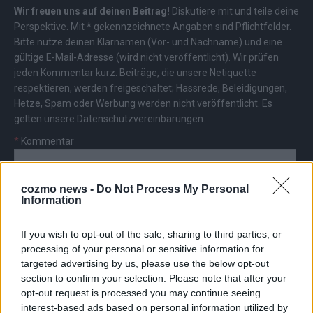
Wir freuen uns auf deinen Beitrag!
Diskutiere mit und teile deine
Perspektive. Mit * gekennzeichnete Angaben sind Pflichtfelder.
Bitte nutze deinen Klarnamen (Vor- und Nachname) und eine
gültige E-Mail-Adresse (wird nicht veröffentlicht). Wir prüfen
jeden Kommentar kurz. Beiträge, die unsere
Netiquette
respektieren, werden freigeschaltet; Hassrede, Beleidigungen,
Hetze, Spam oder Werbung werden nicht veröffentlicht. Es
gelten unsere
Datenschutzvereinbarungen
.
*
Kommentar
cozmo news -
Do Not Process My Personal
Information
If you wish to opt-out of the sale, sharing to third parties, or
*
Vor- und Nachname
processing of your personal or sensitive information for
targeted advertising by us, please use the below opt-out
section to confirm your selection. Please note that after your
*
E-Mail
opt-out request is processed you may continue seeing
interest-based ads based on personal information utilized by