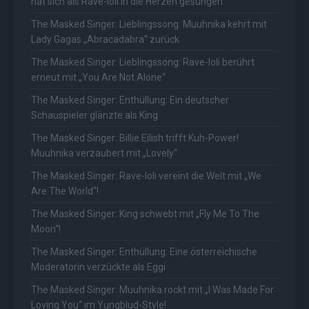
hat sich als Rave-Ioli in die Herzen gesungen
The Masked Singer: Lieblingssong: Muuhnika kehrt mit
Lady Gagas „Abracadabra“ zurück
The Masked Singer: Lieblingssong: Rave-Ioli berührt
erneut mit „You Are Not Alone“
The Masked Singer: Enthüllung: Ein deutscher
Schauspieler glänzte als King
The Masked Singer: Billie Eilish trifft Kuh-Power!
Muuhnika verzaubert mit „Lovely“
The Masked Singer: Rave-Ioli vereint die Welt mit „We
Are The World“!
The Masked Singer: King schwebt mit „Fly Me To The
Moon“!
The Masked Singer: Enthüllung: Eine österreichische
Moderatorin verzückte als Eggi
The Masked Singer: Muuhnika rockt mit „I Was Made For
Loving You“ im Yungblud-Style!