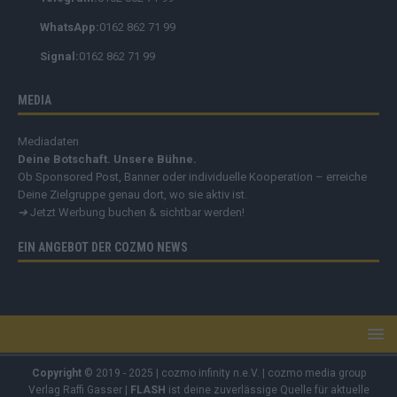
WhatsApp:
0162 862 71 99
Signal:
0162 862 71 99
MEDIA
Mediadaten
Deine Botschaft. Unsere Bühne.
Ob Sponsored Post, Banner oder individuelle Kooperation – erreiche
Deine Zielgruppe genau dort, wo sie aktiv ist.
➔
Jetzt Werbung buchen & sichtbar werden!
EIN ANGEBOT DER COZMO NEWS
Copyright
© 2019 - 2025 | cozmo infinity n.e.V. | cozmo media group
Verlag Raffi Gasser |
FLASH
ist deine zuverlässige Quelle für aktuelle