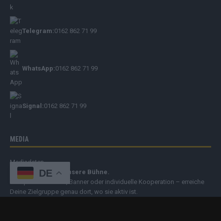
Telegram:
0162 862 71 99
WhatsApp:
0162 862 71 99
Signal:
0162 862 71 99
MEDIA
Mediadaten
DE
Deine Botschaft. Unsere Bühne.
Ob Sponsored Post, Banner oder individuelle Kooperation – erreiche
Deine Zielgruppe genau dort, wo sie aktiv ist.
➔
Jetzt Werbung buchen & sichtbar werden!