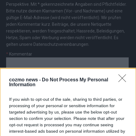
Perspektive. Mit * gekennzeichnete Angaben sind Pflichtfelder.
Bitte nutze deinen Klarnamen (Vor- und Nachname) und eine
gültige E-Mail-Adresse (wird nicht veröffentlicht). Wir prüfen
jeden Kommentar kurz. Beiträge, die unsere
Netiquette
respektieren, werden freigeschaltet; Hassrede, Beleidigungen,
Hetze, Spam oder Werbung werden nicht veröffentlicht. Es
gelten unsere
Datenschutzvereinbarungen
.
*
Kommentar
cozmo news -
Do Not Process My Personal
Information
*
Vor- und Nachname
If you wish to opt-out of the sale, sharing to third parties, or
processing of your personal or sensitive information for
targeted advertising by us, please use the below opt-out
*
E-Mail
section to confirm your selection. Please note that after your
opt-out request is processed you may continue seeing
interest-based ads based on personal information utilized by