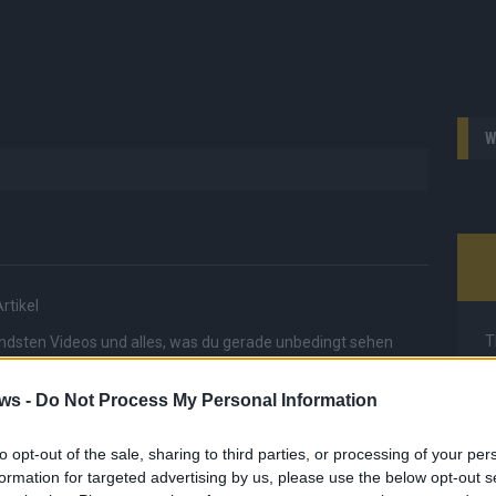
W
rtikel
T
endsten Videos und alles, was du gerade unbedingt sehen
r bringen dir die Inhalte direkt auf den Screen, live oder on-
M
Streams und Highlights extra für dich. Kein langes Suchen,
M
ws -
Do Not Process My Personal Information
inschalten, mitfiebern und nichts verpassen.
T
d
to opt-out of the sale, sharing to third parties, or processing of your per
d
formation for targeted advertising by us, please use the below opt-out s