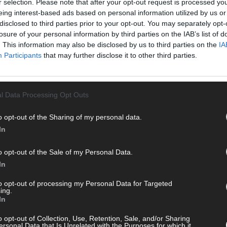
r selection. Please note that after your opt-out request is processed y
T
eing interest-based ads based on personal information utilized by us or
M
disclosed to third parties prior to your opt-out. You may separately opt-
„
losure of your personal information by third parties on the IAB’s list of
. This information may also be disclosed by us to third parties on the
IA
T
Participants
that may further disclose it to other third parties.
b
 mit und teile deine Perspektive. Mit * gekennzeichnete
T
n Klarnamen (Vor- und Nachname) und eine gültige E-Mail-
d
en jeden Kommentar kurz. Beiträge, die unsere
Netiquette
l Data Processing Opt Outs
e, Beleidigungen, Hetze, Spam oder Werbung werden nicht
T
ereinbarungen
.
P
o opt-out of the Sharing of my personal data.
In
T
W
o opt-out of the Sale of my Personal Data.
T
In
M
to opt-out of processing my Personal Data for Targeted
T
ing.
ö
In
E
o opt-out of Collection, Use, Retention, Sale, and/or Sharing
T
ersonal Data that Is Unrelated with the Purposes for which it