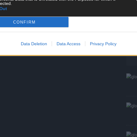
lected.
W
Out
S
CONFIRM
Data Deletion
Data Access
Privacy Policy