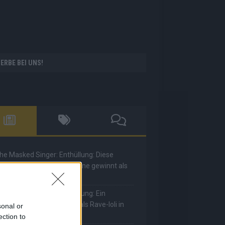
ERBE BEI UNS!
he Masked Singer: Enthüllung: Diese
oderatorin und Comedienne gewinnt als
uuhnika
he Masked Singer: Enthüllung: Ein
eutscher Sänger hat sich als Rave-Ioli in
sonal or
ie Herzen gesungen
ection to