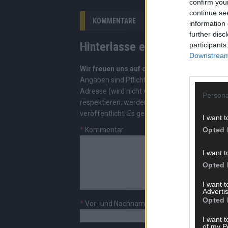
confirm you
continue se
KOMMENTARE
information 
further disc
Hinterlasse einen Kommentar
participants
Downstream 
Wir freuen uns auf deinen Beitrag!
Diskutiere
Angaben sind Pflichtfelder. Bitte nutze deine
Adresse (wird nicht veröffentlicht). Wir prüf
Persona
respektieren, werden freigeschaltet; Hassred
veröffentlicht. Es gelten unsere
Datenschutzv
I want t
*
Kommentar
Opted 
I want t
Opted 
I want 
Advertis
Opted 
*
Vor- und Nachname
I want t
of my P