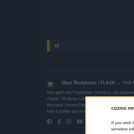
AD
Über Redaktion | FLASH
1648 A
Hier gibt’s die freshesten Streams, die spann
musst. Ob News, Unterhaltung oder Specials – wi
demand. Unsere Redaktion kuratiert die Clips, 
cozmo ne
kein Scrollen durch endlose Seiten – einfach e
If you wish 
sensitive in