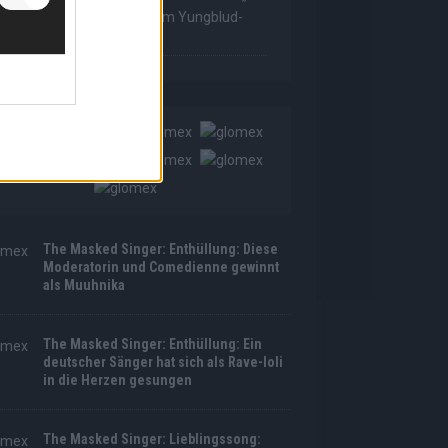
as Made For Loving You“ im Yungblud-
tyle!
The Masked Singer: Enthüllung: Diese
Moderatorin und Comedienne gewinnt
als Muuhnika
The Masked Singer: Enthüllung: Ein
deutscher Sänger hat sich als Rave-Ioli
in die Herzen gesungen
The Masked Singer: Lieblingssong: