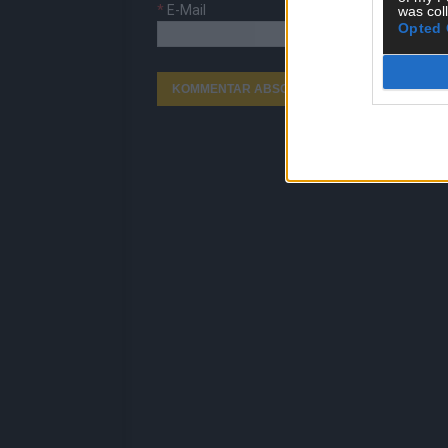
*
E-Mail
was col
Opted 