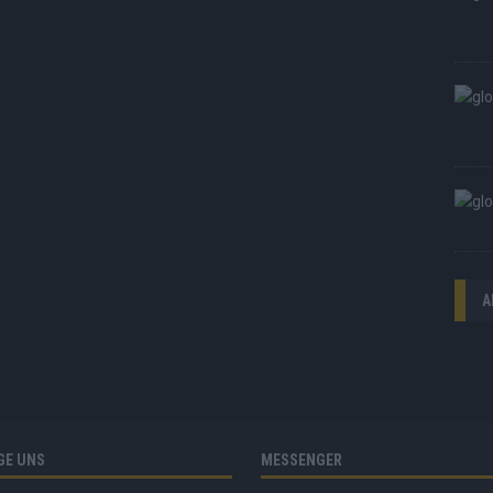
A
GE UNS
MESSENGER