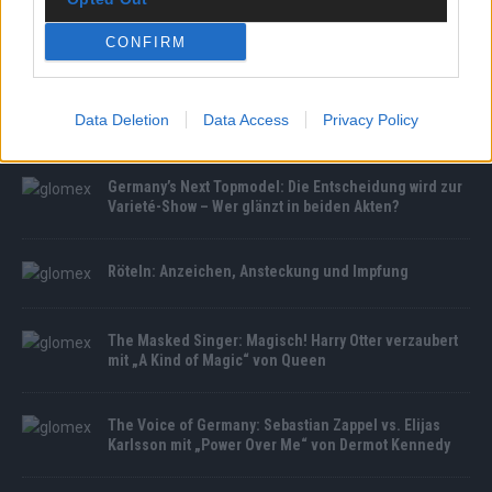
CONFIRM
MEDIATHEK
Promi Big Brother: Michael Naseband: „Kein Bock auf
Data Deletion
Data Access
Privacy Policy
falsche Spielchen“
Germany’s Next Topmodel: Die Entscheidung wird zur
Varieté-Show – Wer glänzt in beiden Akten?
Röteln: Anzeichen, Ansteckung und Impfung
The Masked Singer: Magisch! Harry Otter verzaubert
mit „A Kind of Magic“ von Queen
The Voice of Germany: Sebastian Zappel vs. Elijas
Karlsson mit „Power Over Me“ von Dermot Kennedy