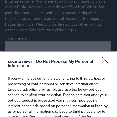
Bitte nutze deinen Klarnamen (Vor- und Nachname) und eine
gültige E-Mail-Adresse (wird nicht veröffentlicht). Wir prüfen
jeden Kommentar kurz. Beiträge, die unsere
Netiquette
respektieren, werden freigeschaltet; Hassrede, Beleidigungen,
Hetze, Spam oder Werbung werden nicht veröffentlicht. Es
gelten unsere
Datenschutzvereinbarungen
.
*
Kommentar
cozmo news -
Do Not Process My Personal
Information
*
Vor- und Nachname
If you wish to opt-out of the sale, sharing to third parties, or
processing of your personal or sensitive information for
targeted advertising by us, please use the below opt-out
*
E-Mail
section to confirm your selection. Please note that after your
opt-out request is processed you may continue seeing
interest-based ads based on personal information utilized by
us or personal information disclosed to third parties prior to
your opt-out. You may separately opt-out of the further