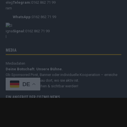
Telegram:
0162 862 71 99
WhatsApp:
0162 862 71 99
Signal:
0162 862 71 99
MEDIA
Mediadaten
Deine Botschaft. Unsere Bühne.
Ob Sponsored Post, Banner oder individuelle Kooperation – erreiche
Deine Zielgruppe genau dort, wo sie aktiv ist.
DE
➔
Jetzt Werbung buchen & sichtbar werden!
EIN ANGEBOT DER COZMO NEWS