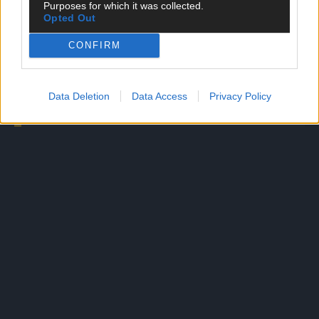
Purposes for which it was collected.
mit Scorpions-Klassiker „Still Loving You“
Opted Out
CONFIRM
Merz rechnet ab: Putin „größter Kriegsverbrecher
unserer Zeit“?
Data Deletion
Data Access
Privacy Policy
AD