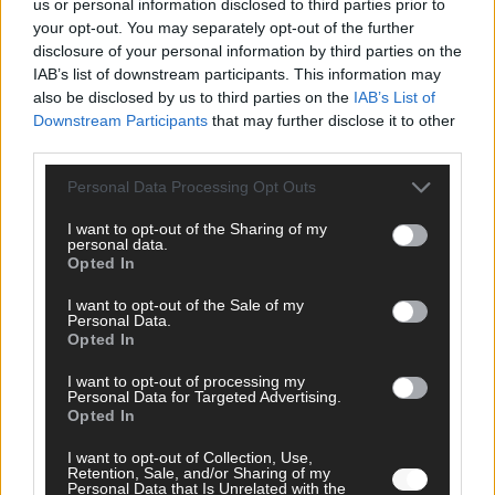
us or personal information disclosed to third parties prior to
your opt-out. You may separately opt-out of the further
FOLGE UNS BEI FACEBOOK
disclosure of your personal information by third parties on the
IAB’s list of downstream participants. This information may
also be disclosed by us to third parties on the
IAB’s List of
Downstream Participants
that may further disclose it to other
third parties.
MEDIATHEK
Personal Data Processing Opt Outs
I want to opt-out of the Sharing of my
Germany’s Next Topmodel: Sensation! Klaas Heufer-
personal data.
Umlauf verpasst Magdalena einen neuen Look!
Opted In
I want to opt-out of the Sale of my
Germany’s Next Topmodel: Heidi lässt die Puppen
Personal Data.
Opted In
tanzen: Wer überzeugt beim Puppet-Walk?
I want to opt-out of processing my
Personal Data for Targeted Advertising.
The Voice Kids: Howdy, Cowgirl: Neila bringt mit
Opted In
Country-Musik Schwung in die Hütte!
I want to opt-out of Collection, Use,
Retention, Sale, and/or Sharing of my
Personal Data that Is Unrelated with the
The Masked Singer: Muhh-tastisch! Muuhnika berührt