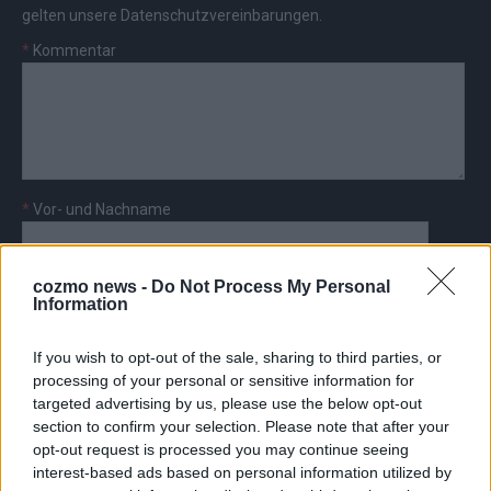
gelten unsere
Datenschutzvereinbarungen
.
*
Kommentar
*
Vor- und Nachname
*
E-Mail
cozmo news -
Do Not Process My Personal
Information
If you wish to opt-out of the sale, sharing to third parties, or
processing of your personal or sensitive information for
targeted advertising by us, please use the below opt-out
AD
section to confirm your selection. Please note that after your
opt-out request is processed you may continue seeing
interest-based ads based on personal information utilized by