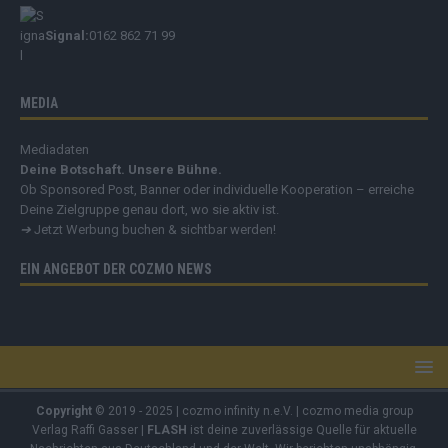
Signal:
0162 862 71 99
MEDIA
Mediadaten
Deine Botschaft. Unsere Bühne.
Ob Sponsored Post, Banner oder individuelle Kooperation – erreiche
Deine Zielgruppe genau dort, wo sie aktiv ist.
➔
Jetzt Werbung buchen & sichtbar werden!
EIN ANGEBOT DER COZMO NEWS
Copyright
© 2019 - 2025 | cozmo infinity n.e.V. | cozmo media group
Verlag Raffi Gasser |
FLASH
ist deine zuverlässige Quelle für aktuelle