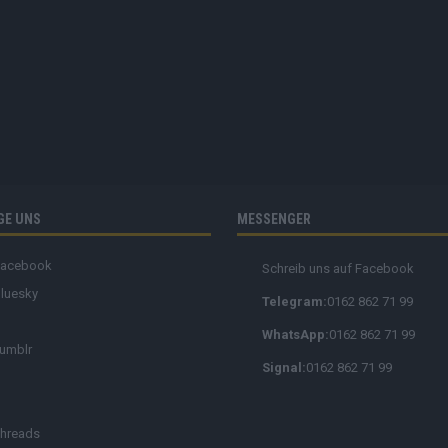
GE UNS
MESSENGER
Facebook
Schreib uns auf Facebook
luesky
Telegram:
0162 862 71 99
WhatsApp:
0162 862 71 99
umblr
Signal:
0162 862 71 99
hreads