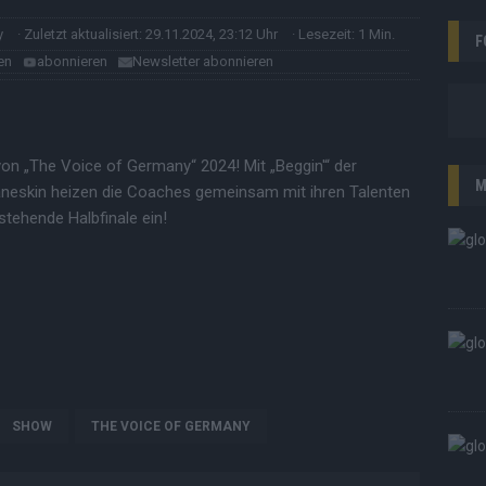
y
· Zuletzt aktualisiert: 29.11.2024, 23:12 Uhr
· Lesezeit: 1 Min.
F
en
abonnieren
Newsletter abonnieren
von „The Voice of Germany“ 2024! Mit „Beggin'“ der
M
åneskin heizen die Coaches gemeinsam mit ihren Talenten
tehende Halbfinale ein!
SHOW
THE VOICE OF GERMANY