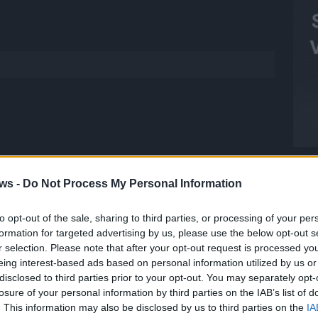
ws -
Do Not Process My Personal Information
 FLASH
1648 Artikel
to opt-out of the sale, sharing to third parties, or processing of your per
hesten Streams, die spannendsten Videos und alles, was du
formation for targeted advertising by us, please use the below opt-out s
T
en musst. Ob News, Unterhaltung oder Specials – wir
r selection. Please note that after your opt-out request is processed y
M
te direkt auf den Screen, live oder on-demand. Unsere
eing interest-based ads based on personal information utilized by us or
M
ie Clips, Streams und Highlights extra für dich. Kein langes
disclosed to third parties prior to your opt-out. You may separately opt-
n durch endlose Seiten – einfach einschalten, mitfiebern und
T
losure of your personal information by third parties on the IAB’s list of
d
. This information may also be disclosed by us to third parties on the
IA