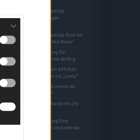
ie Herzen gesungen
he Masked Singer: Lieblingssong:
uuhnika kehrt mit Lady Gagas
Abracadabra“ zurück
he Masked Singer: Lieblingssong: Rave-Ioli
erührt erneut mit „You Are Not Alone“
he Masked Singer: Enthüllung: Ein
eutscher Schauspieler glänzte als King
he Masked Singer: Billie Eilish trifft Kuh-
ower! Muuhnika verzaubert mit „Lovely“
he Masked Singer: Rave-Ioli vereint die
elt mit „We Are The World“!
he Masked Singer: King schwebt mit „Fly
e To The Moon“!
he Masked Singer: Enthüllung: Eine
sterreichische Moderatorin verzückte als
ggi