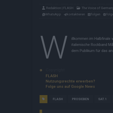
Redaktion | FLASH
The Voice of German
WhatsApp
kontaktieren
folgen
folg
W
illkommen im Halbfinale 
italienische Rockband M
dem Publikum für das ans
Copyright
FLASH
Nutzungsrechte erwerben?
Folge uns auf Google News
FLASH
PROSIEBEN
SAT.1