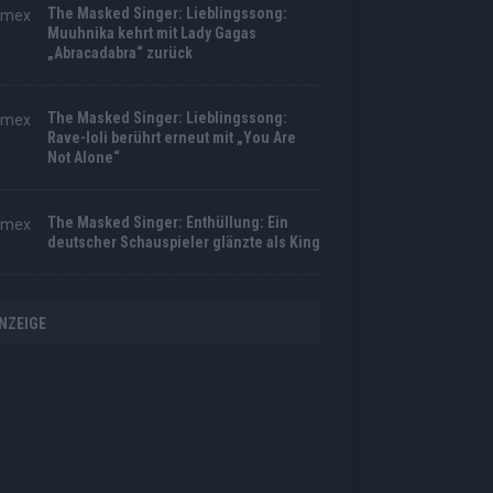
The Masked Singer: Lieblingssong:
Muuhnika kehrt mit Lady Gagas
„Abracadabra“ zurück
The Masked Singer: Lieblingssong:
Rave-Ioli berührt erneut mit „You Are
Not Alone“
The Masked Singer: Enthüllung: Ein
deutscher Schauspieler glänzte als King
NZEIGE