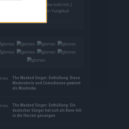
he Masked Singer: Muuhnika rockt mit „I
as Made For Loving You“ im Yungblud-
tyle!
The Masked Singer: Enthüllung: Diese
Moderatorin und Comedienne gewinnt
als Muuhnika
The Masked Singer: Enthüllung: Ein
deutscher Sänger hat sich als Rave-Ioli
in die Herzen gesungen