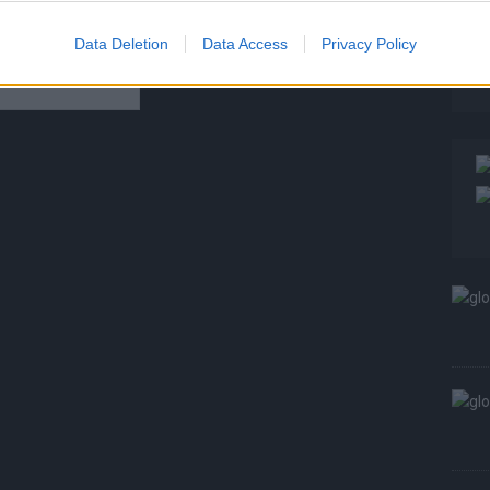
T
W
Data Deletion
Data Access
Privacy Policy
S