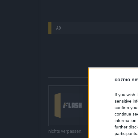
AD
cozmo ne
Über Redaktion |
If you wish 
Hier gibt’s die fres
sensitive in
gerade unbedingt seh
confirm you
bringen dir die Inhal
continue se
Redaktion kuratiert d
information 
Suchen, kein Scrolle
further disc
nichts verpassen.
participants