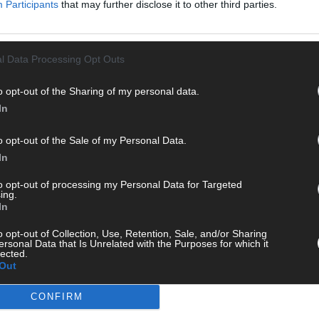
d
Participants
that may further disclose it to other third parties.
T
M
„
l Data Processing Opt Outs
T
o opt-out of the Sharing of my personal data.
b
In
T
 mit und teile deine Perspektive. Mit * gekennzeichnete
d
o opt-out of the Sale of my Personal Data.
n Klarnamen (Vor- und Nachname) und eine gültige E-Mail-
In
T
en jeden Kommentar kurz. Beiträge, die unsere
Netiquette
P
e, Beleidigungen, Hetze, Spam oder Werbung werden nicht
to opt-out of processing my Personal Data for Targeted
ing.
ereinbarungen
.
T
In
W
o opt-out of Collection, Use, Retention, Sale, and/or Sharing
T
ersonal Data that Is Unrelated with the Purposes for which it
M
lected.
Out
T
ö
CONFIRM
E