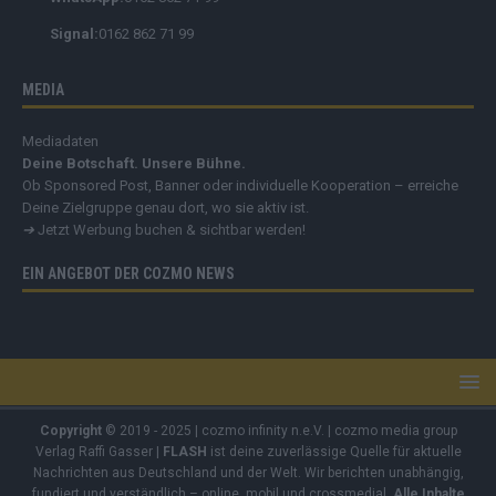
Signal:
0162 862 71 99
MEDIA
Mediadaten
Deine Botschaft. Unsere Bühne.
Ob Sponsored Post, Banner oder individuelle Kooperation – erreiche
Deine Zielgruppe genau dort, wo sie aktiv ist.
➔
Jetzt Werbung buchen & sichtbar werden!
EIN ANGEBOT DER COZMO NEWS
Copyright
© 2019 - 2025 | cozmo infinity n.e.V. | cozmo media group
Verlag Raffi Gasser |
FLASH
ist deine zuverlässige Quelle für aktuelle
Nachrichten aus Deutschland und der Welt. Wir berichten unabhängig,
fundiert und verständlich – online, mobil und crossmedial.
Alle Inhalte