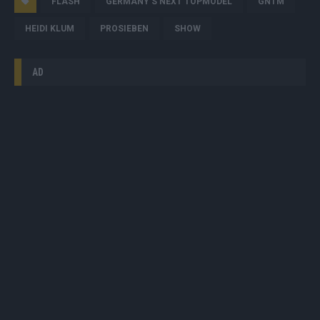
FLASH
GERMANY'S NEXT TOPMODEL
GNTM
HEIDI KLUM
PROSIEBEN
SHOW
AD