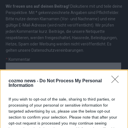
Wir freuen uns auf deinen Beitrag!
Diskutiere mit und teile deine
Perspektive. Mit * gekennzeichnete Angaben sind Pflichtfelder.
Bitte nutze deinen Klarnamen (Vor- und Nachname) und eine
gültige E-Mail-Adresse (wird nicht veröffentlicht). Wir prüfen
jeden Kommentar kurz. Beiträge, die unsere
Netiquette
respektieren, werden freigeschaltet; Hassrede, Beleidigungen,
Hetze, Spam oder Werbung werden nicht veröffentlicht. Es
gelten unsere
Datenschutzvereinbarungen
.
*
Kommentar
cozmo news -
Do Not Process My Personal
Information
If you wish to opt-out of the sale, sharing to third parties, or
*
Vor- und Nachname
processing of your personal or sensitive information for
targeted advertising by us, please use the below opt-out
section to confirm your selection. Please note that after your
*
E-Mail
opt-out request is processed you may continue seeing