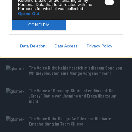
Retention, Sale, and/or Sharing of my
Personal Data that Is Unrelated with the
Purposes for which it was collected.
Opted Out
CONFIRM
MEDIATHEK
Germany’s Next Topmodel: Best-of Nicole: Ihre
Data Deletion
Data Access
Privacy Policy
schönsten Momente bei GNTM 2023
The Voice Kids: Nahla hat sich mit diesem Song von
Whitney Houston eine Menge vorgenommen!
The Voice of Germany: Shirin ist enttäuscht: Das
„Crazy“-Battle von Jasmine und Ereza überzeugt
nicht
The Voice Kids: Das große Dilemma: Die harte
Entscheidung im Team Clueso