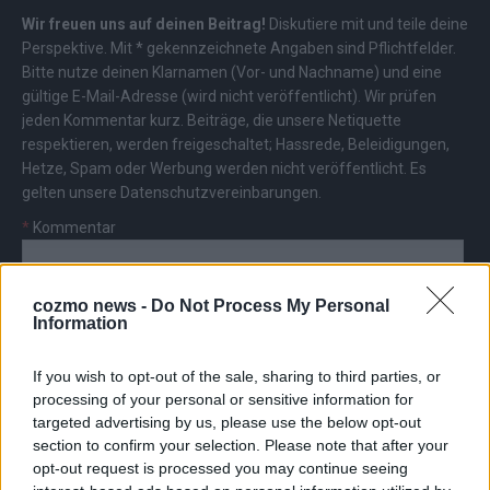
Wir freuen uns auf deinen Beitrag!
Diskutiere mit und teile deine
Perspektive. Mit * gekennzeichnete Angaben sind Pflichtfelder.
Bitte nutze deinen Klarnamen (Vor- und Nachname) und eine
gültige E-Mail-Adresse (wird nicht veröffentlicht). Wir prüfen
jeden Kommentar kurz. Beiträge, die unsere
Netiquette
respektieren, werden freigeschaltet; Hassrede, Beleidigungen,
Hetze, Spam oder Werbung werden nicht veröffentlicht. Es
gelten unsere
Datenschutzvereinbarungen
.
*
Kommentar
cozmo news -
Do Not Process My Personal
Information
If you wish to opt-out of the sale, sharing to third parties, or
*
Vor- und Nachname
processing of your personal or sensitive information for
targeted advertising by us, please use the below opt-out
section to confirm your selection. Please note that after your
*
E-Mail
opt-out request is processed you may continue seeing