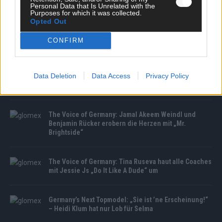
Personal Data that Is Unrelated with the
Purposes for which it was collected.
Opted Out
CONFIRM
MEDIATHEK
Data Deletion
Data Access
Privacy Policy
The Voice Kids: Emilia mit „Flowers“: Die Piano-
Version drückt die richtigen Tasten
The Voice of Germany: Jamal Akeem Weindl und
Benjamin Rücker erobern die Herzen mit „Mr.
Brightside“
The Voice of Germany: Tina Ruseva haut alle Coaches
mit Jessie Js „Do It Like A Dude“ um
Germany’s Next Topmodel: „Sie ist ’ne Erscheinung!“
– Heidi Klum hat nur Lob für Selma