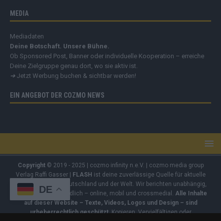
MEDIA
Mediadaten
Deine Botschaft. Unsere Bühne.
Ob Sponsored Post, Banner oder individuelle Kooperation – erreiche
Deine Zielgruppe genau dort, wo sie aktiv ist.
➔
Jetzt Werbung buchen & sichtbar werden!
EIN ANGEBOT DER COZMO NEWS
Copyright
© 2019 - 2025 | cozmo infinity n.e.V. | cozmo media group
Verlag Raffi Gasser |
FLASH
ist deine zuverlässige Quelle für aktuelle
Nachrichten aus Deutschland und der Welt. Wir berichten unabhängig,
DE
fundiert und verständlich – online, mobil und crossmedial.
Alle Inhalte
auf dieser Website – Texte, Videos, Logos und Design – sind
urheberrechtlich geschützt
. Kopieren, Vervielfältigen oder