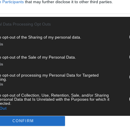
d
Participants
that may further disclose it to other third parties.
n durch endlose Seiten – einfach einschalten, mitfiebern und
T
M
„
l Data Processing Opt Outs
T
o opt-out of the Sharing of my personal data.
b
In
T
d
o opt-out of the Sale of my Personal Data.
In
T
P
 mit und teile deine Perspektive. Mit * gekennzeichnete
to opt-out of processing my Personal Data for Targeted
ing.
n Klarnamen (Vor- und Nachname) und eine gültige E-Mail-
T
In
en jeden Kommentar kurz. Beiträge, die unsere
Netiquette
W
e, Beleidigungen, Hetze, Spam oder Werbung werden nicht
o opt-out of Collection, Use, Retention, Sale, and/or Sharing
T
ereinbarungen
.
ersonal Data that Is Unrelated with the Purposes for which it
M
lected.
Out
T
ö
CONFIRM
E