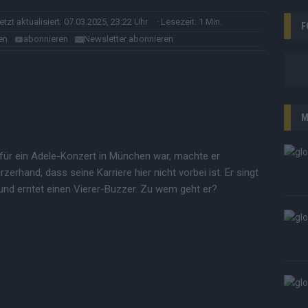
letzt aktualisiert: 07.03.2025, 23:22 Uhr
· Lesezeit: 1 Min.
F
en
abonnieren
Newsletter abonnieren
M
für ein Adele-Konzert in München war, machte er
rhand, dass seine Karriere hier nicht vorbei ist. Er singt
und erntet einen Vierer-Buzzer. Zu wem geht er?