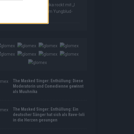
he Masked Singer: Muuhnika rockt mit „I
as Made For Loving You“ im Yungblud-
tyle!
The Masked Singer: Enthüllung: Diese
Moderatorin und Comedienne gewinnt
als Muuhnika
The Masked Singer: Enthüllung: Ein
deutscher Sänger hat sich als Rave-Ioli
in die Herzen gesungen