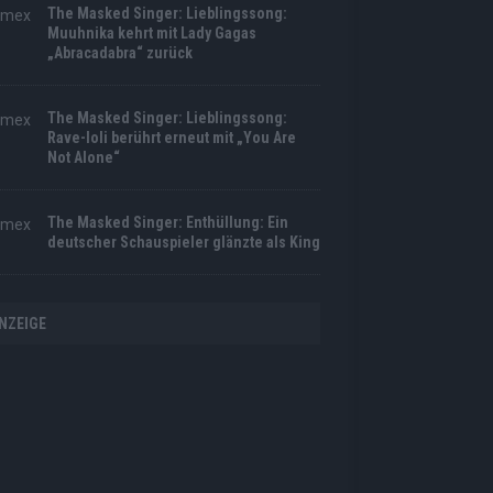
The Masked Singer: Lieblingssong:
Muuhnika kehrt mit Lady Gagas
„Abracadabra“ zurück
The Masked Singer: Lieblingssong:
Rave-Ioli berührt erneut mit „You Are
Not Alone“
The Masked Singer: Enthüllung: Ein
deutscher Schauspieler glänzte als King
NZEIGE