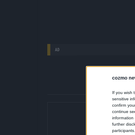
AD
cozmo ne
If you wish 
sensitive in
confirm you
Über Redaktion |
continue se
Hier gibt’s die fres
information 
gerade unbedingt seh
further disc
bringen dir die Inhal
participants
Redaktion kuratiert d