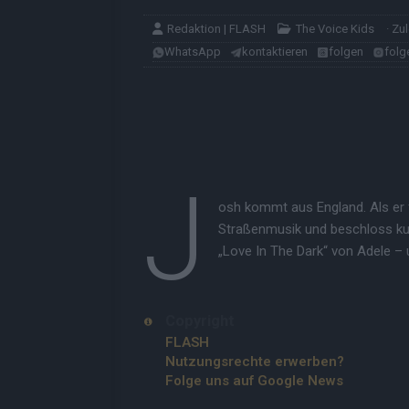
Redaktion | FLASH
The Voice Kids
· Zu
WhatsApp
kontaktieren
folgen
folg
J
osh kommt aus England. Als er 
Straßenmusik und beschloss kurze
„Love In The Dark“ von Adele – 
Copyright
FLASH
Nutzungsrechte erwerben?
Folge uns auf Google News