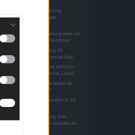
ie Herzen gesungen
he Masked Singer: Lieblingssong:
uuhnika kehrt mit Lady Gagas
Abracadabra“ zurück
he Masked Singer: Lieblingssong: Rave-Ioli
erührt erneut mit „You Are Not Alone“
he Masked Singer: Enthüllung: Ein
eutscher Schauspieler glänzte als King
he Masked Singer: Billie Eilish trifft Kuh-
ower! Muuhnika verzaubert mit „Lovely“
he Masked Singer: Rave-Ioli vereint die
elt mit „We Are The World“!
he Masked Singer: King schwebt mit „Fly
e To The Moon“!
he Masked Singer: Enthüllung: Eine
sterreichische Moderatorin verzückte als
ggi