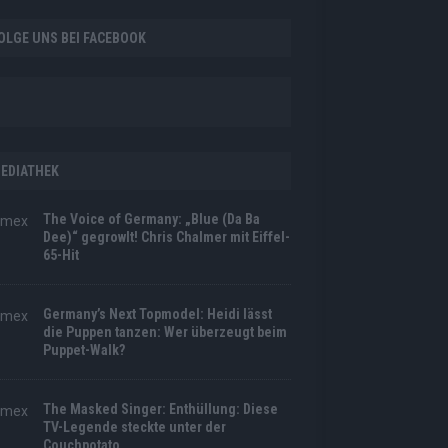
OLGE UNS BEI FACEBOOK
EDIATHEK
The Voice of Germany: „Blue (Da Ba
Dee)“ gegrowlt! Chris Chalmer mit Eiffel-
65-Hit
Germany’s Next Topmodel: Heidi lässt
die Puppen tanzen: Wer überzeugt beim
Puppet-Walk?
The Masked Singer: Enthüllung: Diese
TV-Legende steckte unter der
Couchpotato