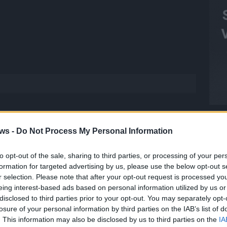
ws -
Do Not Process My Personal Information
to opt-out of the sale, sharing to third parties, or processing of your per
formation for targeted advertising by us, please use the below opt-out s
T
r selection. Please note that after your opt-out request is processed y
 FLASH
1648 Artikel
M
eing interest-based ads based on personal information utilized by us or
M
hesten Streams, die spannendsten Videos und alles, was du
disclosed to third parties prior to your opt-out. You may separately opt-
en musst. Ob News, Unterhaltung oder Specials – wir
T
losure of your personal information by third parties on the IAB’s list of
te direkt auf den Screen, live oder on-demand. Unsere
d
. This information may also be disclosed by us to third parties on the
IA
ie Clips, Streams und Highlights extra für dich. Kein langes