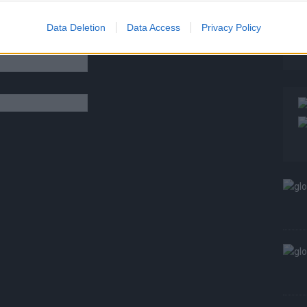
T
W
Data Deletion
Data Access
Privacy Policy
S