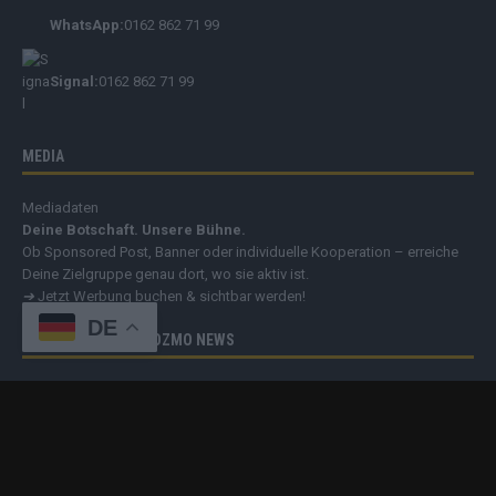
WhatsApp:
0162 862 71 99
Signal:
0162 862 71 99
MEDIA
Mediadaten
Deine Botschaft. Unsere Bühne.
Ob Sponsored Post, Banner oder individuelle Kooperation – erreiche
Deine Zielgruppe genau dort, wo sie aktiv ist.
➔
Jetzt Werbung buchen & sichtbar werden!
DE
EIN ANGEBOT DER COZMO NEWS