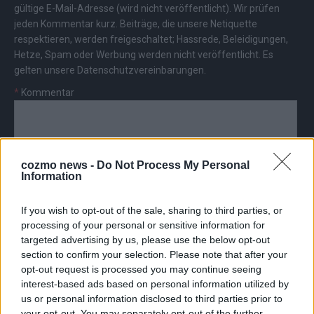
gültige E-Mail-Adresse (wird nicht veröffentlicht). Wir prüfen
jeden Kommentar kurz. Beiträge, die unsere
Netiquette
respektieren, werden freigeschaltet; Hassrede, Beleidigungen,
Hetze, Spam oder Werbung werden nicht veröffentlicht. Es
gelten unsere
Datenschutzvereinbarungen
.
*
Kommentar
cozmo news -
Do Not Process My Personal
Information
*
Vor- und Nachname
If you wish to opt-out of the sale, sharing to third parties, or
processing of your personal or sensitive information for
*
E-Mail
targeted advertising by us, please use the below opt-out
section to confirm your selection. Please note that after your
opt-out request is processed you may continue seeing
interest-based ads based on personal information utilized by
us or personal information disclosed to third parties prior to
your opt-out. You may separately opt-out of the further