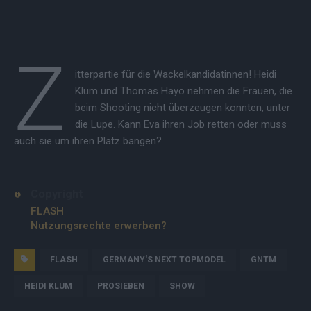
Z
itterpartie für die Wackelkandidatinnen! Heidi
Klum und Thomas Hayo nehmen die Frauen, die
beim Shooting nicht überzeugen konnten, unter
die Lupe. Kann Eva ihren Job retten oder muss
auch sie um ihren Platz bangen?
Copyright
FLASH
Nutzungsrechte erwerben?
FLASH
GERMANY'S NEXT TOPMODEL
GNTM
HEIDI KLUM
PROSIEBEN
SHOW