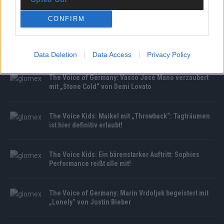
MEDIATHEK
CONFIRM
The Voice Kids: Eine strahlende Soul-Sister: Luna
glänzt mit ihrer souligen Stimme
Data Deletion
Data Access
Privacy Policy
The Voice of Germany: Vasco José Mano verzaubert
mit „Stone Cold“ von Demi Lovato
The Voice Kids: Maikel mit „Throwback“: Tagträumen
ist hier definitiv erlaubt!
The Voice Kids: Ein bärenstarker Auftritt: Sophies
Performance reißt alle mit!
The Voice of Germany: Marin Vrdoljak begeistert mit
„Lonely“ von Justin Bieber