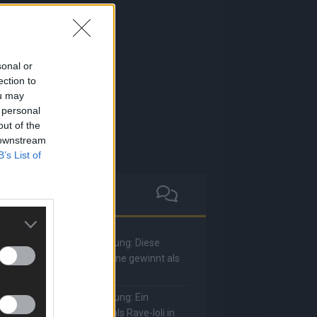
sonal or
ection to
ou may
 personal
out of the
 downstream
B’s List of
he Masked Singer: Enthüllung: Diese
oderatorin und Comedienne gewinnt als
uuhnika
he Masked Singer: Enthüllung: Ein
eutscher Sänger hat sich als Rave-Ioli in