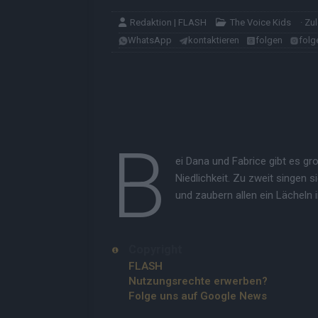
Redaktion | FLASH
The Voice Kids
· Zu
WhatsApp
kontaktieren
folgen
folg
B
ei Dana und Fabrice gibt es g
Niedlichkeit. Zu zweit singen 
und zaubern allen ein Lächeln i
Copyright
FLASH
Nutzungsrechte erwerben?
Folge uns auf Google News