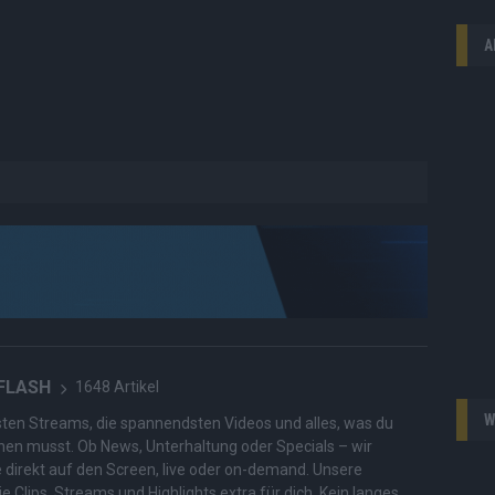
A
 FLASH
1648 Artikel
W
hesten Streams, die spannendsten Videos und alles, was du
en musst. Ob News, Unterhaltung oder Specials – wir
te direkt auf den Screen, live oder on-demand. Unsere
ie Clips, Streams und Highlights extra für dich. Kein langes