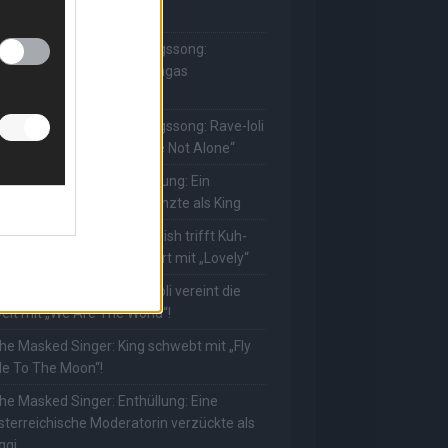
ie Herzen gesungen
he Masked Singer: Lieblingssong:
uuhnika kehrt mit Lady Gagas
Abracadabra“ zurück
he Masked Singer: Lieblingssong: Rave-Ioli
erührt erneut mit „You Are Not Alone“
he Masked Singer: Enthüllung: Ein
eutscher Schauspieler glänzte als King
he Masked Singer: Billie Eilish trifft Kuh-
ower! Muuhnika verzaubert mit „Lovely“
he Masked Singer: Rave-Ioli vereint die
elt mit „We Are The World“!
he Masked Singer: King schwebt mit „Fly
e To The Moon“!
he Masked Singer: Enthüllung: Eine
sterreichische Moderatorin verzückte als
ggi