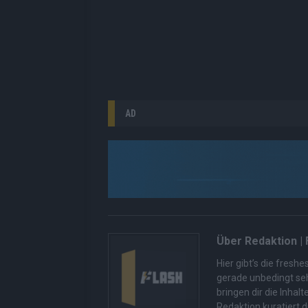
AD
Über Redaktion |
Hier gibt’s die fres
gerade unbedingt seh
bringen dir die Inhal
Redaktion kuratiert d