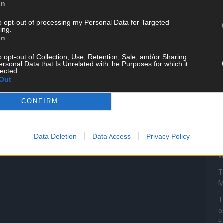
In
d
to opt-out of processing my Personal Data for Targeted
T
ing.
M
In
„
o opt-out of Collection, Use, Retention, Sale, and/or Sharing
T
ersonal Data that Is Unrelated with the Purposes for which it
lected.
b
Out
T
CONFIRM
d
T
P
Data Deletion
Data Access
Privacy Policy
T
W
T
M
T
ö
E