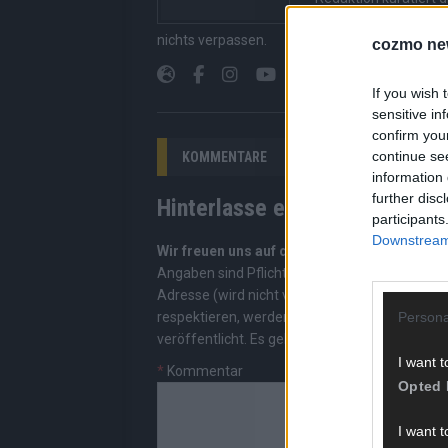
Suchen, kein Scrolle
nichts verpassen.
cozmo ne
If you wish 
sensitive in
confirm you
continue se
KOMMENTARE
information 
further disc
Hinterlasse einen Kommentar
participants
Downstream 
Wir freuen uns auf deinen Beitrag!
Diskutiere
Angaben sind Pflichtfelder. Bitte nutze deine
Adresse (wird nicht veröffentlicht). Wir prüf
respektieren, werden freigeschaltet; Hassred
Persona
veröffentlicht. Es gelten unsere
Datenschutzv
I want t
*
Kommentar
Opted 
I want t