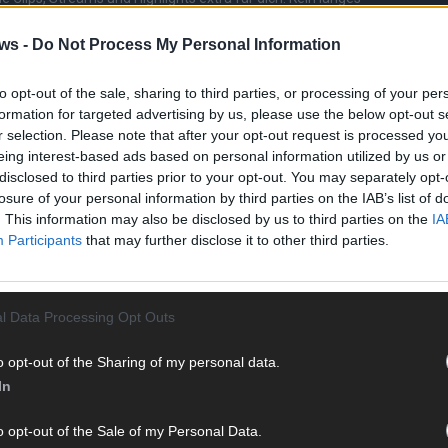
n durch endlose Seiten – einfach einschalten, mitfiebern und
ws -
Do Not Process My Personal Information
to opt-out of the sale, sharing to third parties, or processing of your per
formation for targeted advertising by us, please use the below opt-out s
r selection. Please note that after your opt-out request is processed y
eing interest-based ads based on personal information utilized by us or
disclosed to third parties prior to your opt-out. You may separately opt-
losure of your personal information by third parties on the IAB’s list of
. This information may also be disclosed by us to third parties on the
IA
Participants
that may further disclose it to other third parties.
 mit und teile deine Perspektive. Mit * gekennzeichnete
n Klarnamen (Vor- und Nachname) und eine gültige E-Mail-
en jeden Kommentar kurz. Beiträge, die unsere
Netiquette
e, Beleidigungen, Hetze, Spam oder Werbung werden nicht
l Data Processing Opt Outs
ereinbarungen
.
T
o opt-out of the Sharing of my personal data.
M
In
M
T
o opt-out of the Sale of my Personal Data.
d