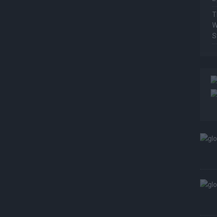
T
W
S