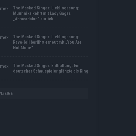
The Masked Singer: Lieblingssong:
Muuhnika kehrt mit Lady Gagas
„Abracadabra“ zurück
The Masked Singer: Lieblingssong:
Rave-Ioli berührt erneut mit „You Are
Not Alone“
The Masked Singer: Enthüllung: Ein
deutscher Schauspieler glänzte als King
NZEIGE