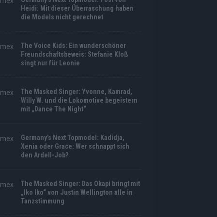
Heidi: Mit dieser Überraschung haben
die Models nicht gerechnet
The Voice Kids: Ein wunderschöner
Freundschaftsbeweis: Stefanie Kloß
singt nur für Leonie
The Masked Singer: Yvonne, Kamrad,
Willy W. und die Lokomotive begeistern
mit „Dance The Night“
Germany’s Next Topmodel: Kadidja,
Xenia oder Grace: Wer schnappt sich
den Ardell-Job?
The Masked Singer: Das Okapi bringt mit
„Iko Iko“ von Justin Wellington alle in
Tanzstimmung