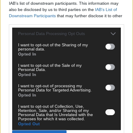
IAB’s list of downstream participants. This information may
also be disclosed by us to third parties on the
IAB’s List of
Downstream Participants
that may further disclose it to other
MEDIATHEK
third parties.
The Voice of Germany: „Lose Control“: Verena und
Personal Data Processing Opt Outs
Gabriela liefern ein Battle der Extraklasse
I want to opt-out of the Sharing of my
personal data.
Opted In
The Voice of Germany: „Back To Black“: Joelisa
fordert Louk mit Amy-Winehouse-Hit heraus
I want to opt-out of the Sale of my
Personal Data.
Opted In
The Voice Kids: Diese soulige Stimme sorgt für
Staunen: Malya singt im Finale „Rolling In The Deep“
I want to opt-out of processing my
von Adele
Personal Data for Targeted Advertising.
Opted In
I want to opt-out of Collection, Use,
The Voice Kids: Exklusiv vorab: Fiona singt „Nothing
Retention, Sale, and/or Sharing of my
Compares 2 U“ mit großen Gefühlen!
Personal Data that Is Unrelated with the
Purposes for which it was collected.
Opted Out
Germany’s Next Topmodel: Julian: „Das fühlt sich an