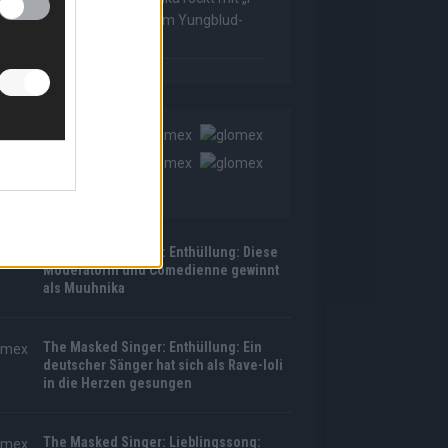
as Made For Loving You“ im Yungblud-
tyle!
The Masked Singer: Enthüllung: Diese
Moderatorin und Comedienne gewinnt
als Muuhnika
The Masked Singer: Enthüllung: Ein
deutscher Sänger hat sich als Rave-Ioli
in die Herzen gesungen
The Masked Singer: Lieblingssong: