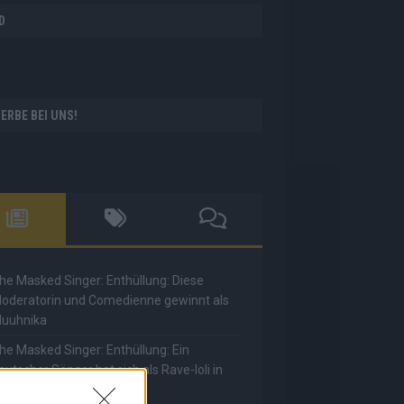
D
ERBE BEI UNS!
he Masked Singer: Enthüllung: Diese
oderatorin und Comedienne gewinnt als
uuhnika
he Masked Singer: Enthüllung: Ein
eutscher Sänger hat sich als Rave-Ioli in
ie Herzen gesungen