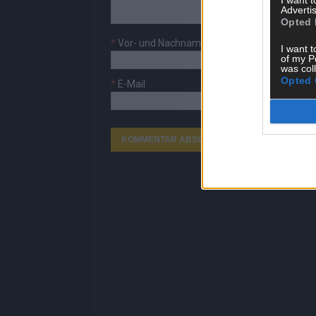
Advertis
Opted 
*
Vor- und Nachname
I want t
of my P
was col
Opted 
*
E-Mail