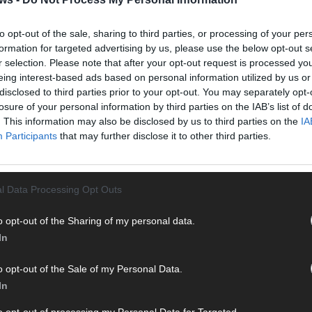
n durch endlose Seiten – einfach einschalten, mitfiebern und
T
M
to opt-out of the sale, sharing to third parties, or processing of your per
„
formation for targeted advertising by us, please use the below opt-out s
r selection. Please note that after your opt-out request is processed y
T
eing interest-based ads based on personal information utilized by us or
b
disclosed to third parties prior to your opt-out. You may separately opt-
T
losure of your personal information by third parties on the IAB’s list of
d
. This information may also be disclosed by us to third parties on the
IA
Participants
that may further disclose it to other third parties.
T
P
 mit und teile deine Perspektive. Mit * gekennzeichnete
T
n Klarnamen (Vor- und Nachname) und eine gültige E-Mail-
l Data Processing Opt Outs
W
en jeden Kommentar kurz. Beiträge, die unsere
Netiquette
e, Beleidigungen, Hetze, Spam oder Werbung werden nicht
T
o opt-out of the Sharing of my personal data.
ereinbarungen
.
M
In
T
o opt-out of the Sale of my Personal Data.
ö
In
E
T
to opt-out of processing my Personal Data for Targeted