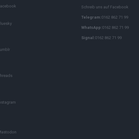
Facebook
Schreib uns auf Facebook
Telegram:
0162 862 71 99
luesky
WhatsApp:
0162 862 71 99
Signal:
0162 862 71 99
umblr
hreads
nstagram
Mastodon