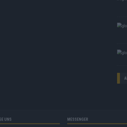
A
GE UNS
MESSENGER