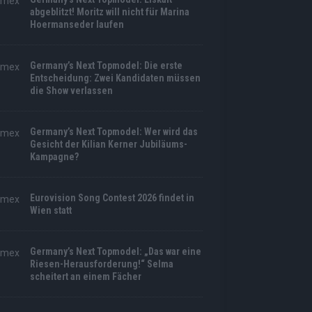
abgeblitzt! Moritz will nicht für Marina
Hoermanseder laufen
Germany’s Next Topmodel: Die erste
Entscheidung: Zwei Kandidaten müssen
die Show verlassen
Germany’s Next Topmodel: Wer wird das
Gesicht der Kilian Kerner Jubiläums-
Kampagne?
Eurovision Song Contest 2026 findet in
Wien statt
Germany’s Next Topmodel: „Das war eine
Riesen-Herausforderung!“ Selma
scheitert an einem Fächer