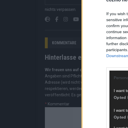
Suchen, kein Scrolle
nichts verpassen.
If you wish 
sensitive in
confirm you
continue se
information 
KOMMENTARE
further disc
participants
Downstream 
Hinterlasse einen Kommentar
Wir freuen uns auf deinen Beitrag!
Diskutiere
Angaben sind Pflichtfelder. Bitte nutze deine
Persona
Adresse (wird nicht veröffentlicht). Wir prüf
respektieren, werden freigeschaltet; Hassred
I want t
veröffentlicht. Es gelten unsere
Datenschutzv
Opted 
*
Kommentar
I want t
Opted 
I want 