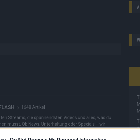
A
W
T
M
 FLASH
1648 Artikel
M
hesten Streams, die spannendsten Videos und alles, was du
T
en musst. Ob News, Unterhaltung oder Specials – wir
d
te direkt auf den Screen, live oder on-demand. Unsere
d
ie Clips, Streams und Highlights extra für dich. Kein langes
ws -
Do Not Process My Personal Information