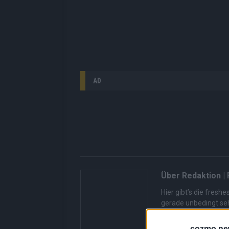
AD
Über Redaktion |
Hier gibt’s die fres
gerade unbedingt seh
bringen dir die Inhal
Redaktion kuratiert d
cozmo ne