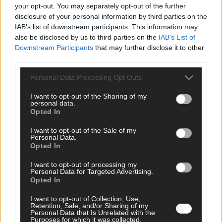
your opt-out. You may separately opt-out of the further
disclosure of your personal information by third parties on the
FOLGE UNS BEI FACEBOOK
IAB’s list of downstream participants. This information may
also be disclosed by us to third parties on the
IAB’s List of
Downstream Participants
that may further disclose it to other
third parties.
Personal Data Processing Opt Outs
MEDIATHEK
I want to opt-out of the Sharing of my
personal data.
The Voice Kids: Alexandra mit „Girl On Fire“: Die Bude
Opted In
brennt vor Leidenschaft
I want to opt-out of the Sale of my
Personal Data.
Opted In
Germany’s Next Topmodel: Casting für die
Calzedonia-Sommer-Kampagne 2024
I want to opt-out of processing my
Personal Data for Targeted Advertising.
Opted In
Germany’s Next Topmodel: Yu Tsai vs.
Fitnesstrainerin: Wer quält die Boys mehr?
I want to opt-out of Collection, Use,
Retention, Sale, and/or Sharing of my
Personal Data that Is Unrelated with the
Purposes for which it was collected.