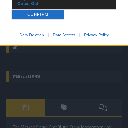
Germany’s Next Topmodel: Komplizierte Fashion-
Opted Out
Show: Der Stufen-Catwalk wird zur Challenge
CONFIRM
The Voice Kids: Der zuckersüße Auftritt der
Geschwister Dana und Fabrice mit „Breaking Free“
Data Deletion
Data Access
Privacy Policy
AD
WERBE BEI UNS!
The Masked Singer: Enthüllung: Diese Moderatorin und