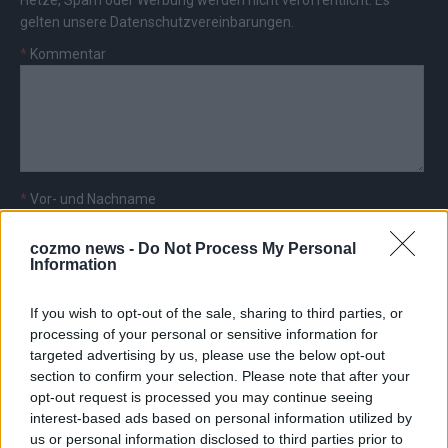
Hetze, Spam oder Werbung werden nicht veröffentlicht. Es
gelten unsere
Datenschutzvereinbarungen
.
*
Kommentar
*
Vor- und Nachname
cozmo news -
Do Not Process My Personal
*
E-Mail
Information
If you wish to opt-out of the sale, sharing to third parties, or
processing of your personal or sensitive information for
targeted advertising by us, please use the below opt-out
section to confirm your selection. Please note that after your
AD
opt-out request is processed you may continue seeing
interest-based ads based on personal information utilized by
us or personal information disclosed to third parties prior to