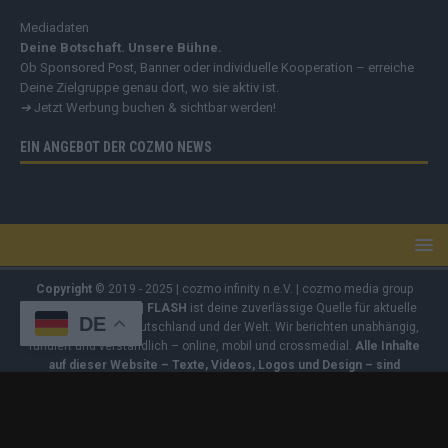
Mediadaten
Deine Botschaft. Unsere Bühne.
Ob Sponsored Post, Banner oder individuelle Kooperation – erreiche
Deine Zielgruppe genau dort, wo sie aktiv ist.
➔
Jetzt Werbung buchen & sichtbar werden!
EIN ANGEBOT DER COZMO NEWS
Copyright
© 2019 - 2025 | cozmo infinity n.e.V. | cozmo media group
Verlag Raffi Gasser |
FLASH
ist deine zuverlässige Quelle für aktuelle
DE
Nachrichten aus Deutschland und der Welt. Wir berichten unabhängig,
fundiert und verständlich – online, mobil und crossmedial.
Alle Inhalte
auf dieser Website – Texte, Videos, Logos und Design – sind
urheberrechtlich geschützt
. Kopieren, Vervielfältigen oder
Weitergeben ohne unsere Zustimmung ist nicht erlaubt. Bei Interesse
an einer Nutzung wende dich bitte an unsere Redaktion. Einige Artikel
enthalten Affiliate-Links oder Anzeige-Links (z. B. farblich markiert oder