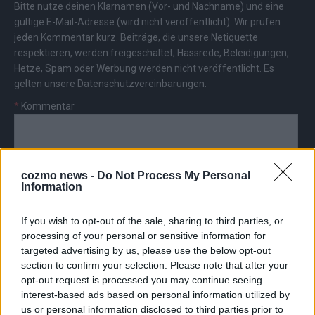
Bitte nutze deinen Klarnamen (Vor- und Nachname) und eine
gültige E-Mail-Adresse (wird nicht veröffentlicht). Wir prüfen
jeden Kommentar kurz. Beiträge, die unsere
Netiquette
respektieren, werden freigeschaltet; Hassrede, Beleidigungen,
Hetze, Spam oder Werbung werden nicht veröffentlicht. Es
gelten unsere
Datenschutzvereinbarungen
.
*
Kommentar
cozmo news -
Do Not Process My Personal
Information
*
Vor- und Nachname
If you wish to opt-out of the sale, sharing to third parties, or
processing of your personal or sensitive information for
*
E-Mail
targeted advertising by us, please use the below opt-out
section to confirm your selection. Please note that after your
opt-out request is processed you may continue seeing
interest-based ads based on personal information utilized by
us or personal information disclosed to third parties prior to