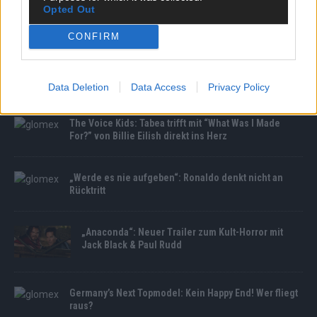
Opted Out
MEDIATHEK
CONFIRM
The Voice Kids: Frida feiert ihr Comeback: Hat sie mit
diesem Billie Eilish Hit mehr Erfolg?
Data Deletion
Data Access
Privacy Policy
The Voice Kids: Tabea trifft mit “What Was I Made
For?” von Billie Eilish direkt ins Herz
„Werde es nie aufgeben“: Ronaldo denkt nicht an
Rücktritt
„Anaconda“: Neuer Trailer zum Kult-Horror mit
Jack Black & Paul Rudd
Germany’s Next Topmodel: Kein Happy End! Wer fliegt
raus?