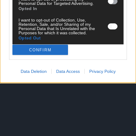
Personal Data for Targeted Advertising.
c
Opted In
h
ö
I want to opt-out of Collection, Use,
n
Retention, Sale, and/or Sharing of my
s
Personal Data that Is Unrelated with the
t
Purposes for which it was collected.
e
Opted Out
n
M
CONFIRM
o
m
e
n
Data Deletion
Data Access
Privacy Policy
t
e
b
e
i
G
N
T
M
2
0
2