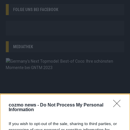
FOLGE UNS BEI FACEBOOK
MEDIATHEK
G
e
r
m
a
n
y
’
s
cozmo news -
Do Not Process My Personal
N
Information
e
x
t
If you wish to opt-out of the sale, sharing to third parties, or
T
processing of your personal or sensitive information for