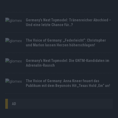
3
Germany’s Next Topmodel: Tränenreicher Abschied –
Und eine letzte Chance für…?
The Voice of Germany: „Federleicht“: Christopher
und Marlon lassen Herzen höherschlagen!
Germany’s Next Topmodel: Die GNTM-Kandidaten im
Adrenalin-Rausch
The Voice of Germany: Anna Kneer feuert das
Publikum mit dem Beyoncés Hit „Texas Hold ‚Em“ an!
AD