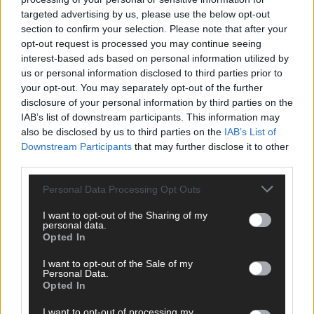
o
targeted advertising by us, please use the below opt-out
p
section to confirm your selection. Please note that after your
m
opt-out request is processed you may continue seeing
o
interest-based ads based on personal information utilized by
d
e
us or personal information disclosed to third parties prior to
l
your opt-out. You may separately opt-out of the further
:
disclosure of your personal information by third parties on the
B
IAB’s list of downstream participants. This information may
e
also be disclosed by us to third parties on the
IAB’s List of
s
Downstream Participants
that may further disclose it to other
t
-
third parties.
o
f
Personal Data Processing Opt Outs
C
o
I want to opt-out of the Sharing of my
c
personal data.
o
Opted In
:
I
I want to opt-out of the Sale of my
Personal Data.
h
Opted In
r
e
I want to opt-out of processing my
s