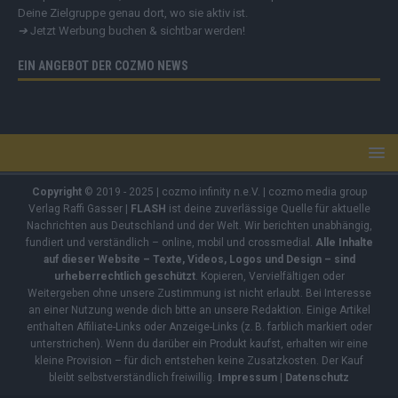
Deine Zielgruppe genau dort, wo sie aktiv ist.
➔
Jetzt Werbung buchen & sichtbar werden!
EIN ANGEBOT DER COZMO NEWS
Copyright
© 2019 - 2025 | cozmo infinity n.e.V. | cozmo media group
Verlag Raffi Gasser |
FLASH
ist deine zuverlässige Quelle für aktuelle
Nachrichten aus Deutschland und der Welt. Wir berichten unabhängig,
fundiert und verständlich – online, mobil und crossmedial.
Alle Inhalte
auf dieser Website – Texte, Videos, Logos und Design – sind
urheberrechtlich geschützt
. Kopieren, Vervielfältigen oder
Weitergeben ohne unsere Zustimmung ist nicht erlaubt. Bei Interesse
an einer Nutzung wende dich bitte an unsere Redaktion. Einige Artikel
enthalten Affiliate-Links oder Anzeige-Links (z. B. farblich markiert oder
unterstrichen). Wenn du darüber ein Produkt kaufst, erhalten wir eine
kleine Provision – für dich entstehen keine Zusatzkosten. Der Kauf
bleibt selbstverständlich freiwillig.
Impressum
|
Datenschutz