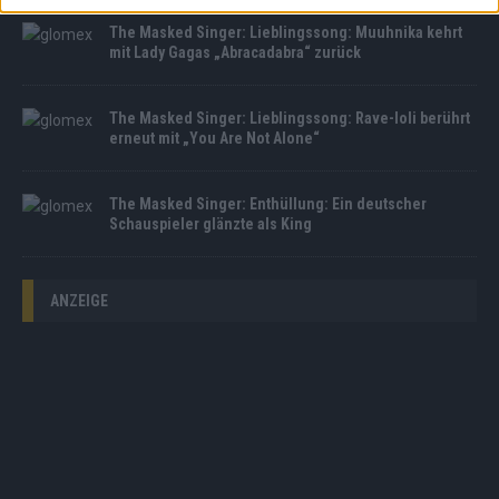
The Masked Singer: Lieblingssong: Muuhnika kehrt
mit Lady Gagas „Abracadabra“ zurück
The Masked Singer: Lieblingssong: Rave-Ioli berührt
erneut mit „You Are Not Alone“
The Masked Singer: Enthüllung: Ein deutscher
Schauspieler glänzte als King
ANZEIGE