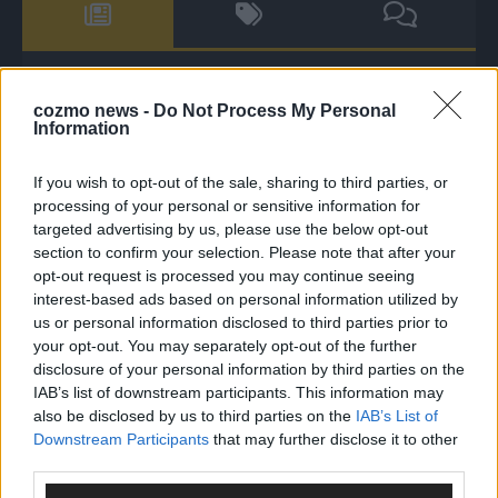
The Masked Singer: Enthüllung: Diese Moderatorin und
cozmo news -
Do Not Process My Personal
Comedienne gewinnt als Muuhnika
Information
The Masked Singer: Enthüllung: Ein deutscher Sänger
hat sich als Rave-Ioli in die Herzen gesungen
If you wish to opt-out of the sale, sharing to third parties, or
processing of your personal or sensitive information for
The Masked Singer: Lieblingssong: Muuhnika kehrt mit
targeted advertising by us, please use the below opt-out
Lady Gagas „Abracadabra“ zurück
section to confirm your selection. Please note that after your
The Masked Singer: Lieblingssong: Rave-Ioli berührt
opt-out request is processed you may continue seeing
interest-based ads based on personal information utilized by
erneut mit „You Are Not Alone“
us or personal information disclosed to third parties prior to
The Masked Singer: Enthüllung: Ein deutscher
your opt-out. You may separately opt-out of the further
Schauspieler glänzte als King
disclosure of your personal information by third parties on the
IAB’s list of downstream participants. This information may
The Masked Singer: Billie Eilish trifft Kuh-Power!
also be disclosed by us to third parties on the
IAB’s List of
Muuhnika verzaubert mit „Lovely“
Downstream Participants
that may further disclose it to other
The Masked Singer: Rave-Ioli vereint die Welt mit „We
third parties.
Are The World“!