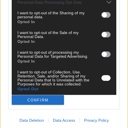
Personal Data Processing Opt Outs
The Masked Singer: King schwebt mit „Fly Me To The
Moon“!
I want to opt-out of the Sharing of my
personal data.
The Masked Singer: Enthüllung: Eine österreichische
Opted In
Moderatorin verzückte als Eggi
I want to opt-out of the Sale of my
Personal Data.
The Masked Singer: Muuhnika rockt mit „I Was Made For
Opted In
Loving You“ im Yungblud-Style!
I want to opt-out of processing my
Personal Data for Targeted Advertising.
Opted In
I want to opt-out of Collection, Use,
Retention, Sale, and/or Sharing of my
Personal Data that Is Unrelated with the
Purposes for which it was collected.
Opted Out
The Masked Singer: Enthüllung: Diese Moderatorin
und Comedienne gewinnt als Muuhnika
CONFIRM
The Masked Singer: Enthüllung: Ein deutscher
Sänger hat sich als Rave-Ioli in die Herzen gesungen
Data Deletion
Data Access
Privacy Policy