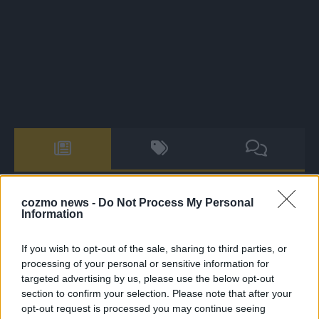
The Masked Singer: Enthüllung: Diese Moderatorin und
cozmo news -
Do Not Process My Personal
Comedienne gewinnt als Muuhnika
Information
The Masked Singer: Enthüllung: Ein deutscher Sänger
If you wish to opt-out of the sale, sharing to third parties, or
hat sich als Rave-Ioli in die Herzen gesungen
processing of your personal or sensitive information for
The Masked Singer: Lieblingssong: Muuhnika kehrt mit
targeted advertising by us, please use the below opt-out
Lady Gagas „Abracadabra“ zurück
section to confirm your selection. Please note that after your
opt-out request is processed you may continue seeing
The Masked Singer: Lieblingssong: Rave-Ioli berührt