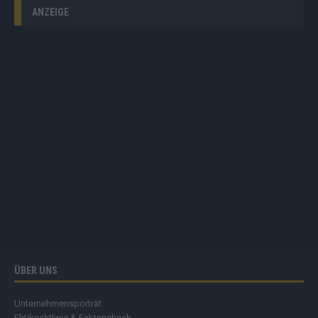
ANZEIGE
ÜBER UNS
Unternehmensporträt
Ehtikrichtlinie & Faktencheck