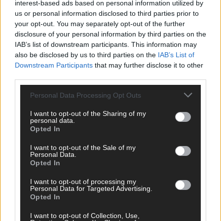
interest-based ads based on personal information utilized by
erneut mit „You Are Not Alone“
us or personal information disclosed to third parties prior to
your opt-out. You may separately opt-out of the further
The Masked Singer: Enthüllung: Ein deutscher
disclosure of your personal information by third parties on the
Schauspieler glänzte als King
IAB’s list of downstream participants. This information may
The Masked Singer: Billie Eilish trifft Kuh-Power!
also be disclosed by us to third parties on the
IAB’s List of
Muuhnika verzaubert mit „Lovely“
Downstream Participants
that may further disclose it to other
third parties.
The Masked Singer: Rave-Ioli vereint die Welt mit „We
Are The World“!
Personal Data Processing Opt Outs
The Masked Singer: King schwebt mit „Fly Me To The
I want to opt-out of the Sharing of my
Moon“!
personal data.
Opted In
The Masked Singer: Enthüllung: Eine österreichische
Moderatorin verzückte als Eggi
I want to opt-out of the Sale of my
Personal Data.
The Masked Singer: Muuhnika rockt mit „I Was Made For
Opted In
Loving You“ im Yungblud-Style!
I want to opt-out of processing my
Personal Data for Targeted Advertising.
Opted In
I want to opt-out of Collection, Use,