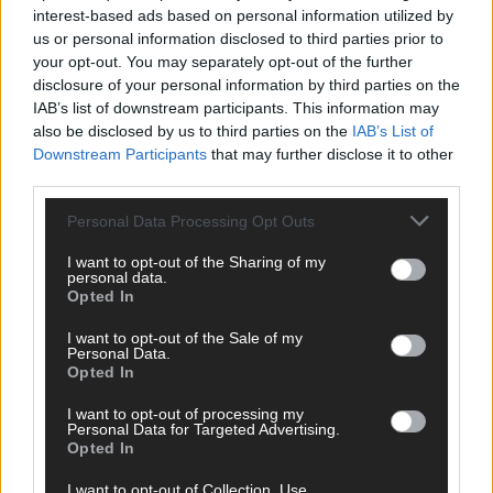
interest-based ads based on personal information utilized by
erneut mit „You Are Not Alone“
us or personal information disclosed to third parties prior to
The Masked Singer: Enthüllung: Ein deutscher
your opt-out. You may separately opt-out of the further
Schauspieler glänzte als King
disclosure of your personal information by third parties on the
IAB’s list of downstream participants. This information may
The Masked Singer: Billie Eilish trifft Kuh-Power!
also be disclosed by us to third parties on the
IAB’s List of
Muuhnika verzaubert mit „Lovely“
Downstream Participants
that may further disclose it to other
The Masked Singer: Rave-Ioli vereint die Welt mit „We
third parties.
Are The World“!
Personal Data Processing Opt Outs
The Masked Singer: King schwebt mit „Fly Me To The
Moon“!
I want to opt-out of the Sharing of my
personal data.
The Masked Singer: Enthüllung: Eine österreichische
Opted In
Moderatorin verzückte als Eggi
I want to opt-out of the Sale of my
Personal Data.
The Masked Singer: Muuhnika rockt mit „I Was Made For
Opted In
Loving You“ im Yungblud-Style!
I want to opt-out of processing my
Personal Data for Targeted Advertising.
Opted In
I want to opt-out of Collection, Use,