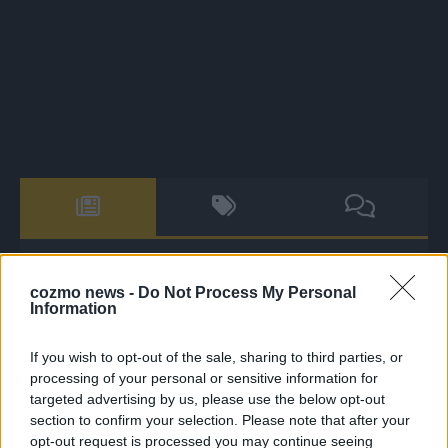
The Masked Singer: Enthüllung: Diese Moderatorin und
cozmo news -
Do Not Process My Personal
Comedienne gewinnt als Muuhnika
Information
The Masked Singer: Enthüllung: Ein deutscher Sänger
hat sich als Rave-Ioli in die Herzen gesungen
If you wish to opt-out of the sale, sharing to third parties, or
processing of your personal or sensitive information for
The Masked Singer: Lieblingssong: Muuhnika kehrt mit
targeted advertising by us, please use the below opt-out
Lady Gagas „Abracadabra“ zurück
section to confirm your selection. Please note that after your
The Masked Singer: Lieblingssong: Rave-Ioli berührt
opt-out request is processed you may continue seeing