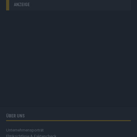
ANZEIGE
ÜBER UNS
Unternehmensporträt
Ehtikrichtlinie & Faktencheck