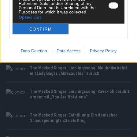
Retention, Sale, and/or Sharing of my
Personal Data that Is Unrelated with the
Purposes for which it was collected.
Opted Out
The Masked Singer: Enthüllung: Diese Moderatorin
und Comedienne gewinnt als Muuhnika
CONFIRM
The Masked Singer: Enthüllung: Ein deutscher
Sänger hat sich als Rave-Ioli in die Herzen gesungen
Data Deletion
Data Access
Privacy Policy
The Masked Singer: Lieblingssong: Muuhnika kehrt
mit Lady Gagas „Abracadabra“ zurück
The Masked Singer: Lieblingssong: Rave-Ioli berührt
erneut mit „You Are Not Alone“
The Masked Singer: Enthüllung: Ein deutscher
Schauspieler glänzte als King