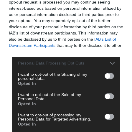
opt-out request is processed you may continue seeing
erneut mit „You Are Not Alone“
interest-based ads based on personal information utilized by
The Masked Singer: Enthüllung: Ein deutscher
us or personal information disclosed to third parties prior to
Schauspieler glänzte als King
your opt-out. You may separately opt-out of the further
disclosure of your personal information by third parties on the
The Masked Singer: Billie Eilish trifft Kuh-Power!
IAB’s list of downstream participants. This information may
Muuhnika verzaubert mit „Lovely“
also be disclosed by us to third parties on the
IAB’s List of
Downstream Participants
that may further disclose it to other
The Masked Singer: Rave-Ioli vereint die Welt mit „We
third parties.
Are The World“!
The Masked Singer: King schwebt mit „Fly Me To The
Personal Data Processing Opt Outs
Moon“!
I want to opt-out of the Sharing of my
personal data.
The Masked Singer: Enthüllung: Eine österreichische
Opted In
Moderatorin verzückte als Eggi
I want to opt-out of the Sale of my
The Masked Singer: Muuhnika rockt mit „I Was Made For
Personal Data.
Loving You“ im Yungblud-Style!
Opted In
I want to opt-out of processing my
Personal Data for Targeted Advertising.
Opted In