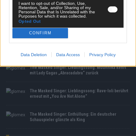
I want to opt-out of Collection, Use,
Retention, Sale, and/or Sharing of my
Personal Data that Is Unrelated with the
Purposes for which it was collected.
The Masked Singer: Enthüllung: Diese Moderatorin
Opted Out
und Comedienne gewinnt als Muuhnika
CONFIRM
The Masked Singer: Enthüllung: Ein deutscher
Sänger hat sich als Rave-Ioli in die Herzen gesungen
Data Deletion
Data Access
Privacy Policy
The Masked Singer: Lieblingssong: Muuhnika kehrt
mit Lady Gagas „Abracadabra“ zurück
The Masked Singer: Lieblingssong: Rave-Ioli berührt
erneut mit „You Are Not Alone“
The Masked Singer: Enthüllung: Ein deutscher
Schauspieler glänzte als King