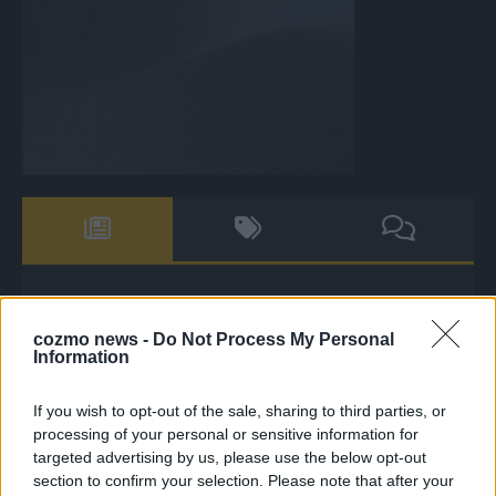
The Masked Singer: Enthüllung: Diese Moderatorin und
Comedienne gewinnt als Muuhnika
cozmo news -
Do Not Process My Personal
Information
The Masked Singer: Enthüllung: Ein deutscher Sänger
hat sich als Rave-Ioli in die Herzen gesungen
If you wish to opt-out of the sale, sharing to third parties, or
The Masked Singer: Lieblingssong: Muuhnika kehrt mit
processing of your personal or sensitive information for
Lady Gagas „Abracadabra“ zurück
targeted advertising by us, please use the below opt-out
section to confirm your selection. Please note that after your
The Masked Singer: Lieblingssong: Rave-Ioli berührt