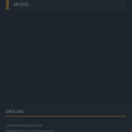
ANZEIGE
ÜBER UNS
Unternehmensporträt
Ehtikrichtlinie & Faktencheck