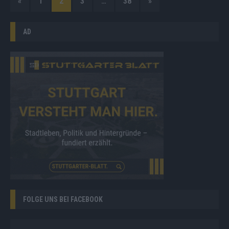
«
1
2
3
…
38
»
AD
FOLGE UNS BEI FACEBOOK