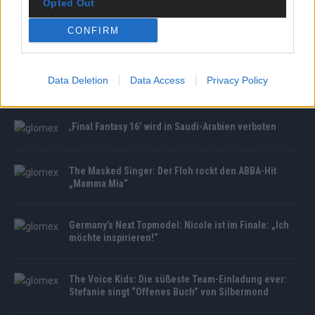
Opted Out
CONFIRM
MEDIATHEK
The Masked Singer: Gänsehaut pur: Das Mysterium
Data Deletion
Data Access
Privacy Policy
singt „Say Something“ von A Great Big World
‚Final Fantasy 16’ wird in Saudi-Arabien verboten
The Masked Singer: Der Floh rockt den ABBA-Hit
„Mamma Mia“
Germany’s Next Topmodel: Nicole ist im Finale: „Ich
möchte inspirieren!“
The Voice Kids: Die süßeste Team-Einladung ever:
Stefanie singt “Offenes Buch” von Silbermond