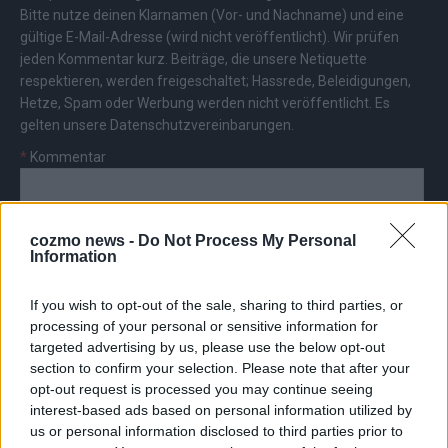
Bitte nutze deinen Klarnamen (Vor- und Nachname) und eine
gültige E-Mail-Adresse (wird nicht veröffentlicht). Wir prüfen
jeden Kommentar kurz. Beiträge, die unsere
Netiquette
respektieren, werden freigeschaltet; Hassrede, Beleidigungen,
Hetze, Spam oder Werbung werden nicht veröffentlicht. Es
gelten unsere
Datenschutzvereinbarungen
.
*
Kommentar
cozmo news -
Do Not Process My Personal
Information
*
Vor- und Nachname
If you wish to opt-out of the sale, sharing to third parties, or
processing of your personal or sensitive information for
targeted advertising by us, please use the below opt-out
*
E-Mail
section to confirm your selection. Please note that after your
opt-out request is processed you may continue seeing
interest-based ads based on personal information utilized by
us or personal information disclosed to third parties prior to