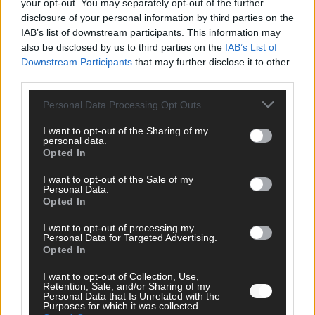
your opt-out. You may separately opt-out of the further
disclosure of your personal information by third parties on the
IAB’s list of downstream participants. This information may
AD
also be disclosed by us to third parties on the
IAB’s List of
Downstream Participants
that may further disclose it to other
third parties.
Personal Data Processing Opt Outs
I want to opt-out of the Sharing of my
personal data.
Opted In
I want to opt-out of the Sale of my
Personal Data.
Opted In
I want to opt-out of processing my
Personal Data for Targeted Advertising.
Opted In
FOLGE UNS BEI FACEBOOK
I want to opt-out of Collection, Use,
Retention, Sale, and/or Sharing of my
Personal Data that Is Unrelated with the
Purposes for which it was collected.