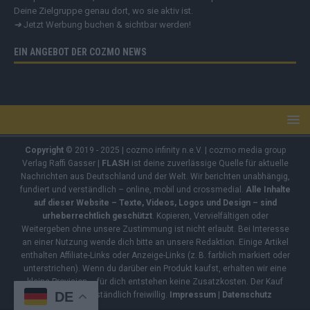
Deine Zielgruppe genau dort, wo sie aktiv ist.
➔
Jetzt Werbung buchen & sichtbar werden!
EIN ANGEBOT DER COZMO NEWS
Copyright
© 2019 - 2025 | cozmo infinity n.e.V. | cozmo media group
Verlag Raffi Gasser |
FLASH
ist deine zuverlässige Quelle für aktuelle
Nachrichten aus Deutschland und der Welt. Wir berichten unabhängig,
fundiert und verständlich – online, mobil und crossmedial.
Alle Inhalte
auf dieser Website – Texte, Videos, Logos und Design – sind
urheberrechtlich geschützt
. Kopieren, Vervielfältigen oder
Weitergeben ohne unsere Zustimmung ist nicht erlaubt. Bei Interesse
an einer Nutzung wende dich bitte an unsere Redaktion. Einige Artikel
enthalten Affiliate-Links oder Anzeige-Links (z. B. farblich markiert oder
unterstrichen). Wenn du darüber ein Produkt kaufst, erhalten wir eine
kleine Provision – für dich entstehen keine Zusatzkosten. Der Kauf
DE
bleibt selbstverständlich freiwillig.
Impressum
|
Datenschutz