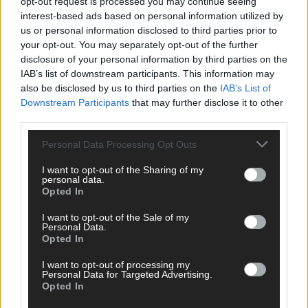
opt-out request is processed you may continue seeing
interest-based ads based on personal information utilized by
us or personal information disclosed to third parties prior to
your opt-out. You may separately opt-out of the further
disclosure of your personal information by third parties on the
IAB’s list of downstream participants. This information may
also be disclosed by us to third parties on the
IAB’s List of
Downstream Participants
that may further disclose it to other
third parties.
Personal Data Processing Opt Outs
I want to opt-out of the Sharing of my
personal data.
The Masked Singer: Enthüllung: Diese Moderatorin und
Opted In
Comedienne gewinnt als Muuhnika
I want to opt-out of the Sale of my
The Masked Singer: Enthüllung: Ein deutscher Sänger
Personal Data.
hat sich als Rave-Ioli in die Herzen gesungen
Opted In
The Masked Singer: Lieblingssong: Muuhnika kehrt mit
I want to opt-out of processing my
Lady Gagas „Abracadabra“ zurück
Personal Data for Targeted Advertising.
Opted In
The Masked Singer: Lieblingssong: Rave-Ioli berührt