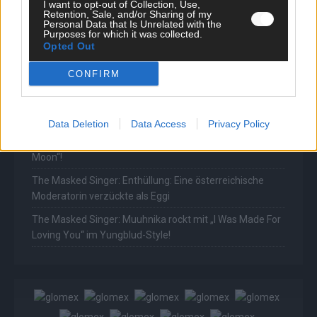
erneut mit „You Are Not Alone“
I want to opt-out of Collection, Use,
Retention, Sale, and/or Sharing of my
Personal Data that Is Unrelated with the
The Masked Singer: Enthüllung: Ein deutscher
Purposes for which it was collected.
Schauspieler glänzte als King
Opted Out
The Masked Singer: Billie Eilish trifft Kuh-Power!
CONFIRM
Muuhnika verzaubert mit „Lovely“
The Masked Singer: Rave-Ioli vereint die Welt mit „We
Are The World“!
Data Deletion
Data Access
Privacy Policy
The Masked Singer: King schwebt mit „Fly Me To The
Moon“!
The Masked Singer: Enthüllung: Eine österreichische
Moderatorin verzückte als Eggi
The Masked Singer: Muuhnika rockt mit „I Was Made For
Loving You“ im Yungblud-Style!