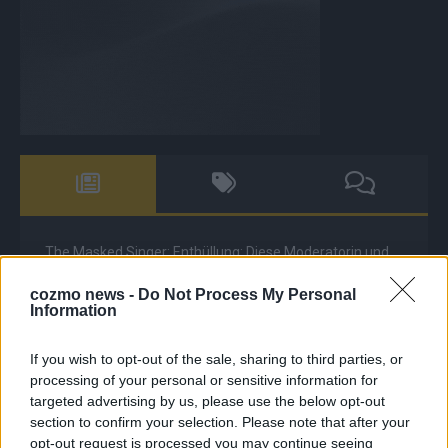
The Masked Singer: Enthüllung: Diese Moderatorin und
Comedienne gewinnt als Muuhnika
cozmo news -
Do Not Process My Personal
The Masked Singer: Enthüllung: Ein deutscher Sänger
Information
hat sich als Rave-Ioli in die Herzen gesungen
If you wish to opt-out of the sale, sharing to third parties, or
The Masked Singer: Lieblingssong: Muuhnika kehrt mit
processing of your personal or sensitive information for
Lady Gagas „Abracadabra“ zurück
targeted advertising by us, please use the below opt-out
The Masked Singer: Lieblingssong: Rave-Ioli berührt
section to confirm your selection. Please note that after your
erneut mit „You Are Not Alone“
opt-out request is processed you may continue seeing