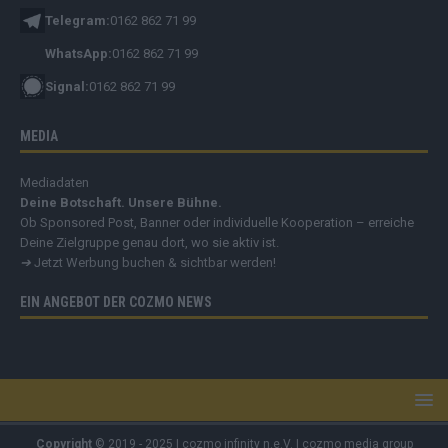
Telegram:
0162 862 71 99
WhatsApp:
0162 862 71 99
Signal:
0162 862 71 99
MEDIA
Mediadaten
Deine Botschaft. Unsere Bühne.
Ob Sponsored Post, Banner oder individuelle Kooperation – erreiche
Deine Zielgruppe genau dort, wo sie aktiv ist.
➔
Jetzt Werbung buchen & sichtbar werden!
EIN ANGEBOT DER COZMO NEWS
Copyright
© 2019 - 2025 | cozmo infinity n.e.V. | cozmo media group