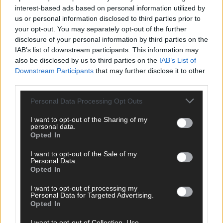
interest-based ads based on personal information utilized by
The Masked Singer: Enthüllung: Ein deutscher
us or personal information disclosed to third parties prior to
Schauspieler glänzte als King
your opt-out. You may separately opt-out of the further
disclosure of your personal information by third parties on the
The Masked Singer: Billie Eilish trifft Kuh-Power!
IAB’s list of downstream participants. This information may
Muuhnika verzaubert mit „Lovely“
also be disclosed by us to third parties on the
IAB’s List of
The Masked Singer: Rave-Ioli vereint die Welt mit „We
Downstream Participants
that may further disclose it to other
Are The World“!
third parties.
The Masked Singer: King schwebt mit „Fly Me To The
Personal Data Processing Opt Outs
Moon“!
I want to opt-out of the Sharing of my
The Masked Singer: Enthüllung: Eine österreichische
personal data.
Moderatorin verzückte als Eggi
Opted In
The Masked Singer: Muuhnika rockt mit „I Was Made For
I want to opt-out of the Sale of my
Loving You“ im Yungblud-Style!
Personal Data.
Opted In
I want to opt-out of processing my
Personal Data for Targeted Advertising.
Opted In
I want to opt-out of Collection, Use,